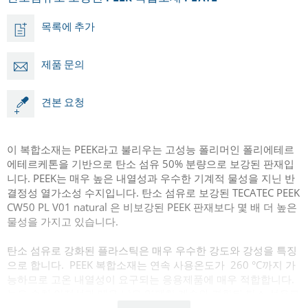
목록에 추가
제품 문의
견본 요청
이 복합소재는 PEEK라고 불리우는 고성능 폴리머인 폴리에테르
에테르케톤을 기반으로 탄소 섬유 50% 분량으로 보강된 판재입
니다. PEEK는 매우 높은 내열성과 우수한 기계적 물성을 지닌 반
결정성 열가소성 수지입니다. 탄소 섬유로 보강된 TECATEC PEEK
CW50 PL V01 natural 은 비보강된 PEEK 판재보다 몇 배 더 높은
물성을 가지고 있습니다.
탄소 섬유로 강화된 플라스틱은 매우 우수한 강도와 강성을 특징
으로 합니다. PEEK 복합소재는 연속 사용온도가 260 °C까지 가
능하므로 고온 내열성이 요구되는 응용제품에 매우 적합합니다.
높은 수치 안정성과 매우 낮은 열팽창 계수와 결합된 탄소 섬유로
보강된 이 판재는 우주항공, 석유, 가스 산업분야와 같은 까다로