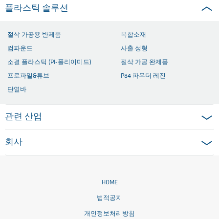
플라스틱 솔루션
절삭 가공용 반제품
복합소재
컴파운드
사출 성형
소결 플라스틱 (PI-폴리이미드)
절삭 가공 완제품
프로파일&튜브
P84 파우더 레진
단열바
관련 산업
회사
HOME
법적공지
개인정보처리방침