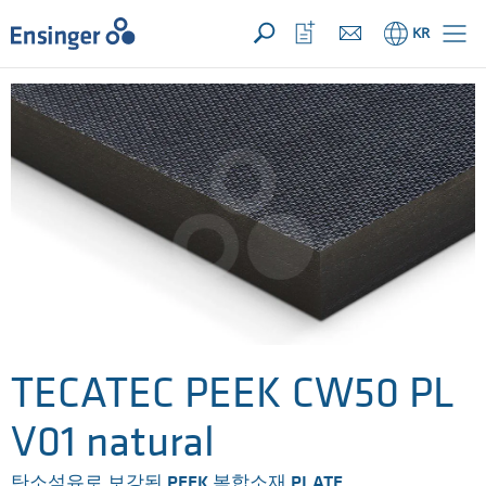
문의사항 ({{productCount}} Products)
열기
홈
관
KR
심
목
록
열
기
TECATEC PEEK CW50 PL
V01 natural
탄소섬유로 보강된 PEEK 복합소재 PLATE