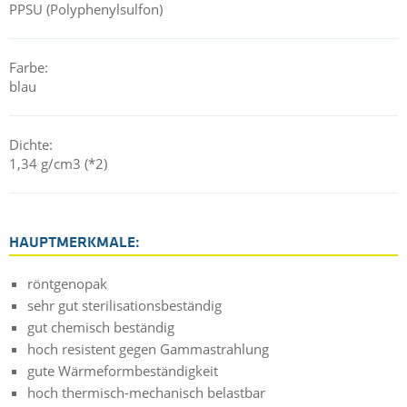
Bezug auf die Produkte und die verwendeten Rohmaterialien.
PPSU (Polyphenylsulfon)
Farbe:
blau
Dichte:
1,34 g/cm3 (*2)
HAUPTMERKMALE:
röntgenopak
sehr gut sterilisationsbeständig
gut chemisch beständig
hoch resistent gegen Gammastrahlung
gute Wärmeformbeständigkeit
hoch thermisch-mechanisch belastbar