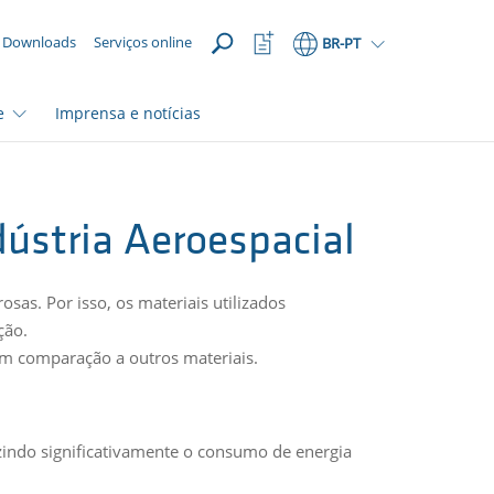
ABRIR
Abrir
Downloads
Serviços online
BR
-PT
lista
de
favoritos
e
Imprensa e notícias
dústria Aeroespacial
sas. Por isso, os materiais utilizados
ção.
em comparação a outros materiais.
ndo significativamente o consumo de energia