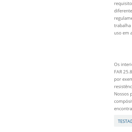
requisit
diferent
regulame
trabalha
uso em a
Os inter
FAR 25.8
por exem
resistênc
Nossos p
compósi
encontra
TESTA