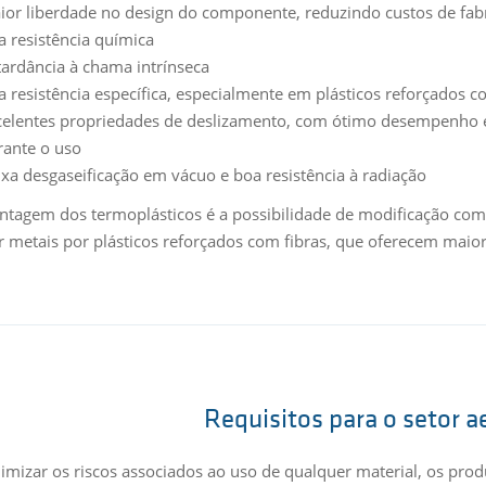
ior liberdade no design do componente, reduzindo custos de fa
a resistência química
tardância à chama intrínseca
a resistência específica, especialmente em plásticos reforçados c
celentes propriedades de deslizamento, com ótimo desempenho 
rante o uso
ixa desgaseificação em vácuo e boa resistência à radiação
ntagem dos termoplásticos é a possibilidade de modificação com c
ir metais por plásticos reforçados com fibras, que oferecem maior
Requisitos para o setor a
imizar os riscos associados ao uso de qualquer material, os pro