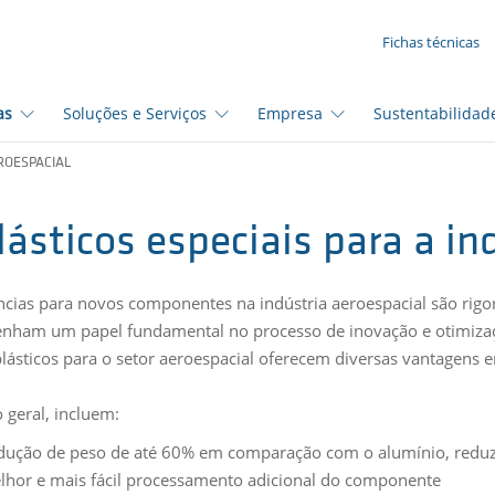
SUA SOLICITAÇÃO ({{productCount}} Products)
Fichas técnicas
as
Soluções e Serviços
Empresa
Sustentabilidad
ROESPACIAL
lásticos especiais para a in
ncias para novos componentes na indústria aeroespacial são rigoro
nham um papel fundamental no processo de inovação e otimiza
lásticos para o setor aeroespacial oferecem diversas vantagens 
geral, incluem:
dução de peso de até 60% em comparação com o alumínio, reduzi
lhor e mais fácil processamento adicional do componente