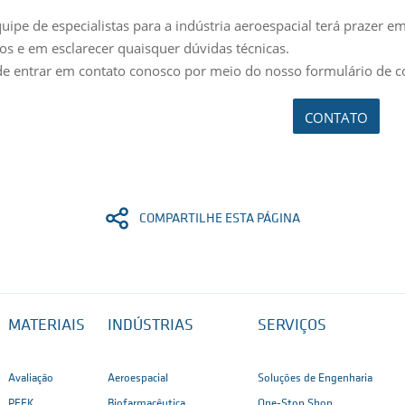
uipe de especialistas para a indústria aeroespacial terá prazer e
s e em esclarecer quaisquer dúvidas técnicas.
e entrar em contato conosco por meio do nosso formulário de c
CONTATO
COMPARTILHE ESTA PÁGINA
MATERIAIS
INDÚSTRIAS
SERVIÇOS
Avaliação
Aeroespacial
Soluções de Engenharia
PEEK
Biofarmacêutica
One-Stop Shop