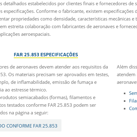
os detalhados estabelecidos por clientes finais e fornecedores d
es especificações. Conforme o fabricante, existem especificações
ntar propriedades como densidade, características mecânicas e t
 em estreita colaboração com fabricantes de aeronaves e fornecedo
plicações aeroespaciais.
FAR 25.853 ESPECIFICAÇÕES
iores de aeronaves devem atender aos requisitos da
Além diss
53. Os materiais precisam ser aprovados em testes,
atendem a
plo, de inflamabilidade, emissão de fumaça e
aeronave
ia ao estresse térmico.
Sem
rodutos semiacabados (formas), filamentos e
Fil
tos testados conforme FAR 25.853 podem ser
Com
dos na página a seguir:
DO CONFORME FAR 25.853