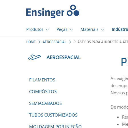
Início
Produtos
Peças
Materiais
Indústri
Em
HOME
AEROESPACIAL
PLÁSTICOS PARA A INDÚSTRIA AE
que
podemos
AEROESPACIAL
ajudá-
P
lo?
As exigê
FILAMENTOS
desempe
COMPÓSITOS
Nossos p
SEMIACABADOS
De modo 
TUBOS CUSTOMIZADOS
Re
Me
MOLDAGEM POR INJEÇÃO