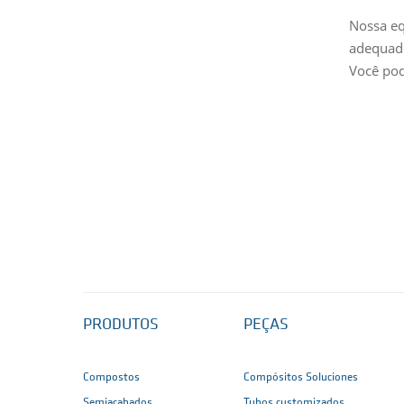
Nossa eq
adequado
Você pod
PRODUTOS
PEÇAS
Compostos
Compósitos Soluciones
Semiacabados
Tubos customizados