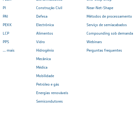
PI
Construção Civil
Near-Net-Shape
PAI
Defesa
Métodos de processamento
PEKK
Electrônica
Serviço de semiacabados
LCP
Alimentos
Compounding sob demanda
PPS
Vidro
Webinars
… mais
Hidrogênio
Perguntas frequentes
Mecânica
Médica
Mobilidade
Petróleo e gás
Energias renováveis
Semicondutores