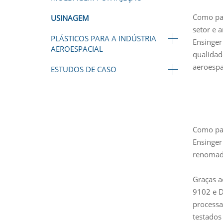
Como par
USINAGEM
setor e 
PLÁSTICOS PARA A INDÚSTRIA
Ensinger
AEROESPACIAL
qualidad
aeroespa
ESTUDOS DE CASO
Como par
Ensinger
renomado
Graças a
9102 e D
processa
testados