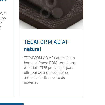
ack
TECAFORM AD AF
natural
a, e
TECAFORM AD AF natural é um
rupo
homopolímero POM com fibras
s.
especiais PTFE projetadas para
 à
otimizar as propriedades de
atrito de deslizamento do
material.