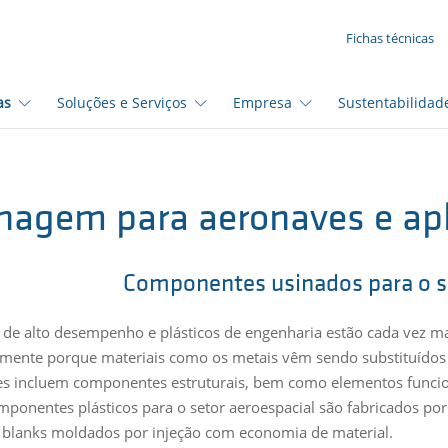
SUA SOLICITAÇÃO ({{productCount}} Products)
Fichas técnicas
as
Soluções e Serviços
Empresa
Sustentabilidad
nagem para aeronaves e apl
Componentes usinados para o se
s de alto desempenho e plásticos de engenharia estão cada vez mai
lmente porque materiais como os metais vêm sendo substituídos 
es incluem componentes estruturais, bem como elementos funcion
mponentes plásticos para o setor aeroespacial são fabricados po
e blanks moldados por injeção com economia de material.