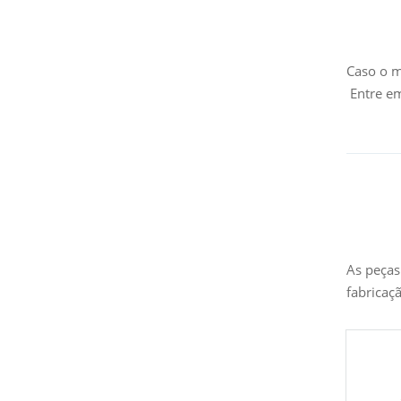
Caso o m
Entre em
As peças
fabricaç