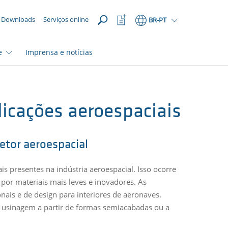
ABRIR
Abrir
Downloads
Serviços online
BR
-PT
lista
de
favoritos
e
Imprensa e notícias
icações aeroespaciais
tor aeroespacial
s presentes na indústria aeroespacial. Isso ocorre
por materiais mais leves e inovadores. As
ais e de design para interiores de aeronaves.
r usinagem a partir de formas semiacabadas ou a