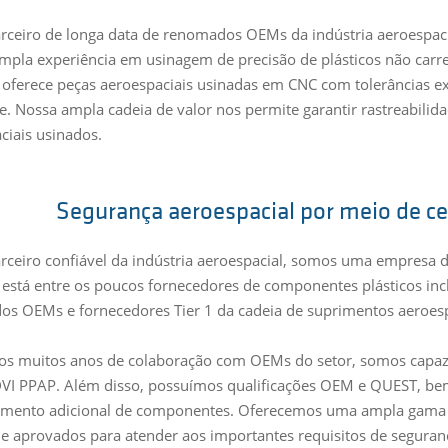
ceiro de longa data de renomados OEMs da indústria aeroespaci
ampla experiência em usinagem de precisão de plásticos não carr
 oferece peças aeroespaciais usinadas em CNC com tolerâncias e
e. Nossa ampla cadeia de valor nos permite garantir rastreabil
ciais usinados.
Segurança aeroespacial por meio de cer
ceiro confiável da indústria aeroespacial, somos uma empresa 
 está entre os poucos fornecedores de componentes plásticos inc
s OEMs e fornecedores Tier 1 da cadeia de suprimentos aeroesp
os muitos anos de colaboração com OEMs do setor, somos capa
VI PPAP. Além disso, possuímos qualificações OEM e QUEST, b
mento adicional de componentes. Oferecemos uma ampla gama d
 e aprovados para atender aos importantes requisitos de seguran