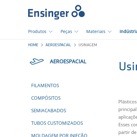
Início
Produtos
Peças
Materiais
Indústri
Em
HOME
AEROESPACIAL
USINAGEM
que
podemos
AEROESPACIAL
ajudá-
Usi
lo?
FILAMENTOS
COMPÓSITOS
Plástico
principa
SEMIACABADOS
aplicaçõ
TUBOS CUSTOMIZADOS
Esses co
partir d
MOLDAGEM POR INJEÇÃO