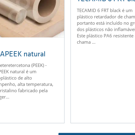
APEEK natural
TECAMID 6 FRT bl
ieteretercetona (PEEK) -
TECAMID 6 FRT black é um
EEK natural é um
plástico retardador de cham
plástico de alto
portanto está incluído no g
penho, alta temperatura,
dos plásticos não inflamávei
ristalino fabricado pela
Este plástico PA6 resistente
er...
chama ...