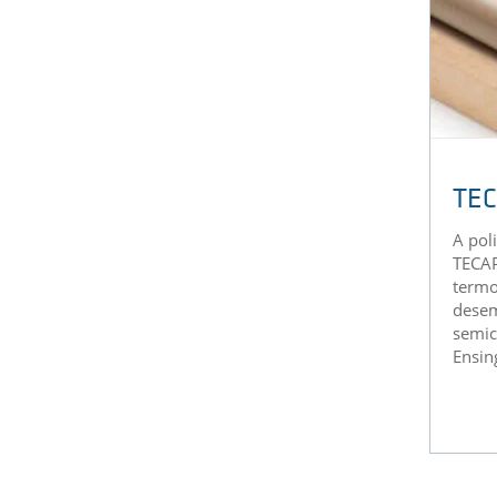
TEC
A pol
TECAP
termo
desem
semic
Ensing