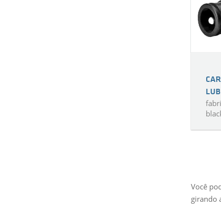
CAR
LUB
fab
blac
Você pod
girando 