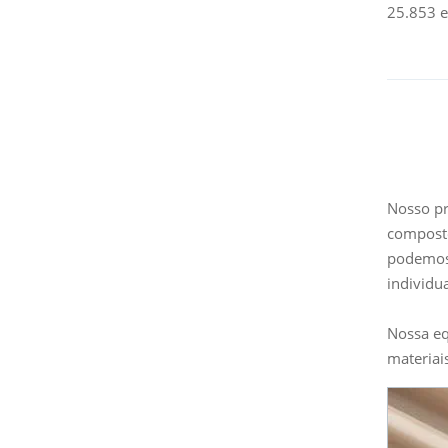
25.853 e
Nosso pr
composto
podemos 
individu
Nossa eq
materiai