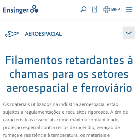
SUA SOLICITAÇÃO ({{productCount}} Products)
ABRIR
Início
Abrir
BR
-PT
lista
de
Em
favoritos
que
AEROESPACIAL
podemos
ajudá-
lo?
Filamentos retardantes à
chamas para os setores
aeroespacial e ferroviário
Os materiais utilizados na indústria aeroespacial estão
sujeitos a regulamentações e requisitos rigorosos. Além de
características essenciais como máxima confiabilidade,
proteção especial contra riscos de incêndio, geração de
fumaça e resistência à temperatura, os materiais e