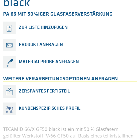
black
PA 66 MIT 50%IGER GLASFASERVERSTÄRKUNG
ZUR LISTE HINZUFÜGEN
PRODUKT ANFRAGEN
MATERIALPROBE ANFRAGEN
WEITERE VERARBEITUNGSOPTIONEN ANFRAGEN
ZERSPANTES FERTIGTEIL
KUNDENSPEZIFISCHES PROFIL
TECAMID 66/X GF50 black ist ein mit 50 % Glasfasern
gefüllter Werkstoff PA66 GF50 auf Basis eines teilkristallinen