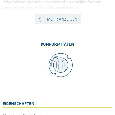
Polyamids mit partiellen aromatischen Anteilen für eine
bessere thermische Stabilität. Zusätzlich zur
Hitzebeständigkeit wurde dieser Werkstoff mit einem höheren
Anteil Glasfasern verstärkt, als bei extrudierten Produkten
MEHR ANZEIGEN
üblich ist. Daher kann dieses spezielle, mit Glas gefüllte Nylon
bei hohen Einsatztemperaturen von bis zu 130 °C unter hoher
Belastung genutzt werden, und weist nur einen geringen
Verzug auf.
KONFORMITÄTEN
EIGENSCHAFTEN: