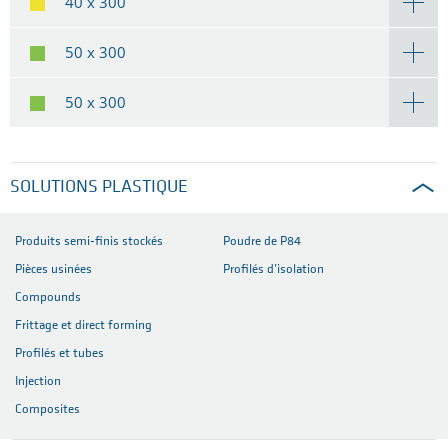
40 x 300
50 x 300
50 x 300
SOLUTIONS PLASTIQUE
Produits semi-finis stockés
Poudre de P84
Pièces usinées
Profilés d’isolation
Compounds
Frittage et direct forming
Profilés et tubes
Injection
Composites