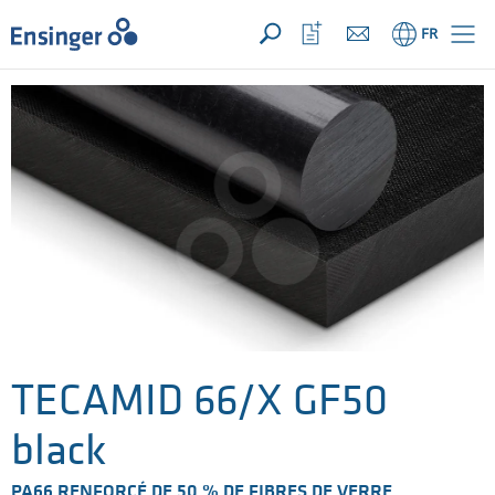
VOTRE DEMANDE ({{productCount}} Products)
OUVRIR
Accueil
Ouvrir
FR
la
liste
de
favoris
TECAMID 66/X GF50
black
PA66 RENFORCÉ DE 50 % DE FIBRES DE VERRE