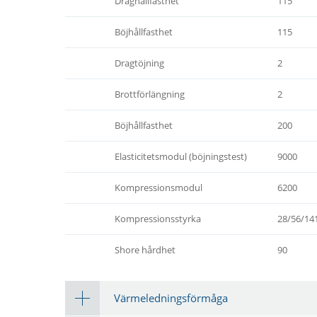
Draghållfasthet
115
Böjhållfasthet
115
Dragtöjning
2
Brottförlängning
2
Böjhållfasthet
200
Elasticitetsmodul (böjningstest)
9000
Kompressionsmodul
6200
Kompressionsstyrka
28/56/14
Shore hårdhet
90
Värmeledningsförmåga