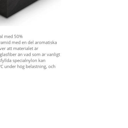
ial med 50%
olyamid med en del aromatiska
er att materialet är
glasfiber än vad som är vanligt
fyllda specialnylon kan
°C under hög belastning, och