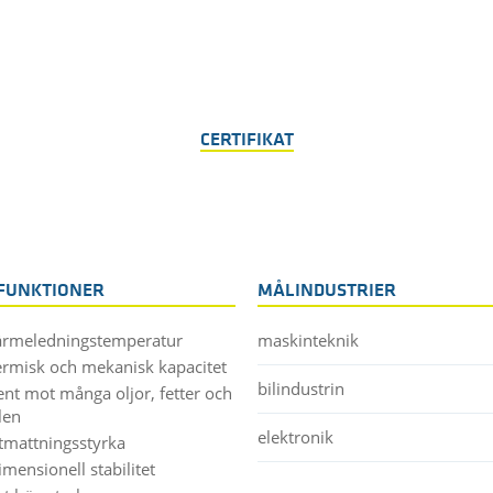
CERTIFIKAT
FUNKTIONER
MÅLINDUSTRIER
ärmeledningstemperatur
maskinteknik
ermisk och mekanisk kapacitet
bilindustrin
ent mot många oljor, fetter och
len
elektronik
tmattningsstyrka
mensionell stabilitet