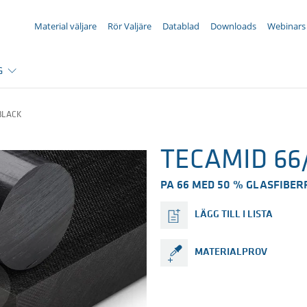
DIN FÖRFRÅGAN ({{productCount}} Products)
Material väljare
Rör Valjäre
Datablad
Downloads
Webinars
G
BLACK
TECAMID 66/
PA 66 MED 50 % GLASFIBE
LÄGG TILL I LISTA
MATERIALPROV