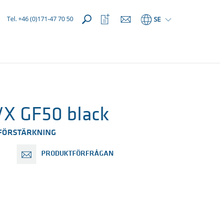
Öppna
Öppna
Tel. +46 (0)171-47 70 50
SE
favoriter
X GF50 black
RFÖRSTÄRKNING
PRODUKTFÖRFRÅGAN