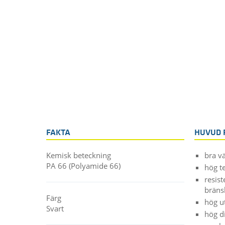
FAKTA
HUVUD 
Kemisk beteckning
bra v
PA 66 (Polyamide 66)
hög t
resist
bräns
Färg
hög u
Svart
hög di