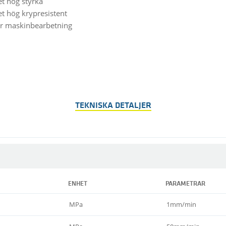
t hög styrka
t hög krypresistent
ör maskinbearbetning
TEKNISKA DETALJER
ENHET
PARAMETRAR
MPa
1mm/min