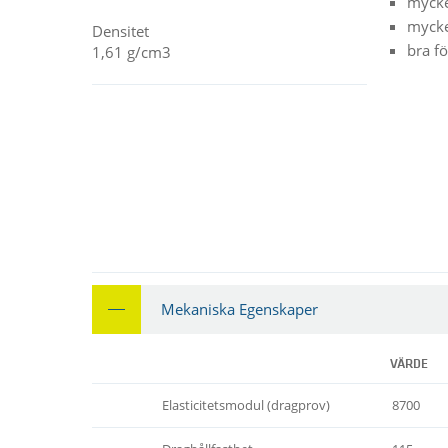
mycke
mycke
Densitet
bra f
1,61 g/cm3
Mekaniska Egenskaper
VÄRDE
Elasticitetsmodul (dragprov)
8700