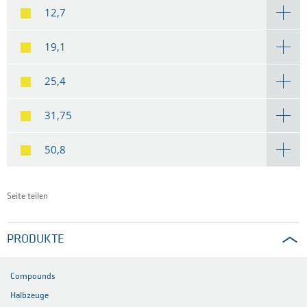
12,7
19,1
25,4
31,75
50,8
Seite teilen
PRODUKTE
Compounds
Halbzeuge