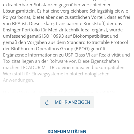
extrahierbarer Substanzen gegenüber verschiedenen
Lösungsmitteln. Es hat eine vergleichbare Schlagzähigleit wie
Polycarbonat, bietet aber den zusätzlichen Vorteil, dass es frei
von BPA ist. Dieser klare, transparente Kunststoff, der das
Ensinger Portfolio für Medizintechnik ideal ergänzt, wurde
umfassend gemäß ISO 10993 auf Biokompatibilität und
gemäß den Vorgaben aus dem Standard Extractable Protocol
der BioPhorum Operations Group (BPOG) geprüft.
Ergänzende Informationen zu USP Class Vl auf Reaktivität und
Toxizität liegen an der Rohware vor. Diese Eigenschaften
machen TECADUR MT TR zu einem idealen biokompatiblen
Werkstoff für Einwegsysteme in biotechnologischen
Anwendungen.
Um die Verträglichkeit des Materials mit den im BPOG-
Standardprotokoll spezifizierten Lösungsmitteln
MEHR ANZEIGEN
abzuschätzen, wurde ein Vorabscreening an einer
Produktionscharge von TECADUR MT TR natural durchgeführt.
Unseren Kunden soll dies als größtmögliche Unterstützung im
Prozess der Risikobewertung und Zulassung für ihre
medizinischen oder pharmazeutischen Endprodukte dienen,
KONFORMITÄTEN