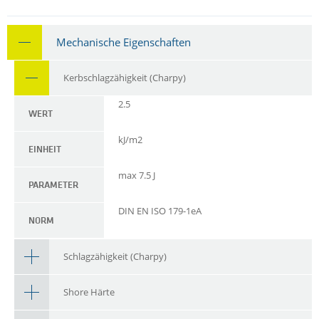
Mechanische Eigenschaften
Kerbschlagzähigkeit (Charpy)
2.5
WERT
kJ/m2
EINHEIT
max 7.5 J
PARAMETER
DIN EN ISO 179-1eA
NORM
Schlagzähigkeit (Charpy)
Shore Härte