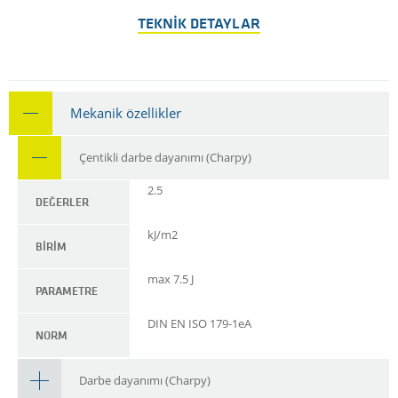
TEKNIK DETAYLAR
Mekanik özellikler
Çentikli darbe dayanımı (Charpy)
2.5
DEĞERLER
kJ/m2
BIRIM
max 7.5 J
PARAMETRE
DIN EN ISO 179-1eA
NORM
Darbe dayanımı (Charpy)