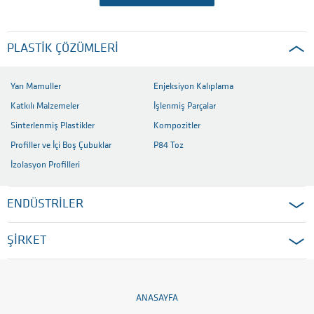
PLASTIK ÇÖZÜMLERI
Yarı Mamuller
Enjeksiyon Kalıplama
Katkılı Malzemeler
İşlenmiş Parçalar
Sinterlenmiş Plastikler
Kompozitler
Profiller ve İçi Boş Çubuklar
P84 Toz
İzolasyon Profilleri
ENDÜSTRİLER
ŞİRKET
ANASAYFA