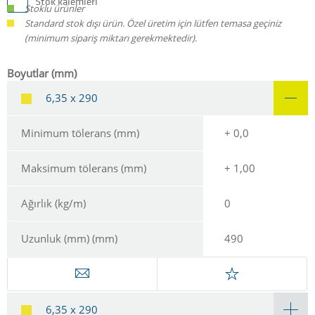
Stok kalemleri
Stoklu ürünler
Standard stok dışı ürün. Özel üretim için lütfen temasa geçiniz
(minimum sipariş miktarı gerekmektedir).
Boyutlar (mm)
6,35 x 290
Minimum tölerans (mm)
+ 0,0
Maksimum tölerans (mm)
+ 1,00
Ağırlık (kg/m)
0
Uzunluk (mm) (mm)
490
6,35 x 290