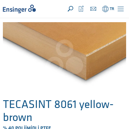
TALEBİNİZ ({{productCount}} ÜRÜNLER)
AÇIK
Anasayfa
İzleme
TR
listeni
aç
TECASINT 8061 yellow-
brown
% 40 POLIIMIDLI PTFE