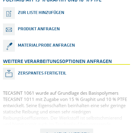
POLYIMID MIT 15 % GRAPHIT UND 10 % PTFE
ZUR LISTE HINZUFÜGEN
PRODUKT ANFRAGEN
MATERIALPROBE ANFRAGEN
WEITERE VERARBEITUNGSOPTIONEN ANFRAGEN
ZERSPANTES FERTIGTEIL
TECASINT 1061 wurde auf Grundlage des Basispolymers
TECASINT 1011 mit Zugabe von 15 % Graphit und 10 % PTFE
entwickelt. Seine Eigenschaften beinhalten eine sehr geringe
statische Reibung und einen sehr niedrigen
Reibungskoeffizienten. Der Werkstoff ist selbstschmierend
und bietet somit auch im Trockenlauf hervorragende
Eigenschaften. TECASINT 1061 eignet sich für Anwendungen