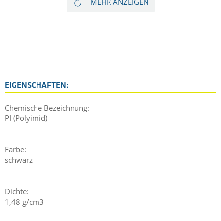
MEHR ANZEIGEN
mit geringer Reibung und geringem Verschleiß bei mittleren
Temperaturen (< 200 °C) und Lasten.
EIGENSCHAFTEN:
Chemische Bezeichnung:
PI (Polyimid)
Farbe:
schwarz
Dichte:
1,48 g/cm3