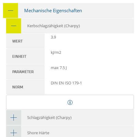
Mechanische Eigenschaften
Kerbschlagzähigkeit (Charpy)
3.9
WERT
kJ/m2
EINHEIT
max 7.5 J
PARAMETER
DIN EN ISO 179-1
NORM
Schlagzähigkeit (Charpy)
Shore Härte