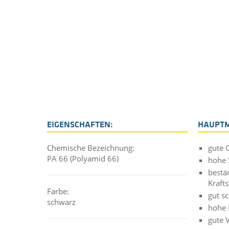
EIGENSCHAFTEN:
HAUPT
Chemische Bezeichnung:
gute 
PA 66 (Polyamid 66)
hohe S
bestä
Krafts
Farbe:
gut s
schwarz
hohe 
gute V