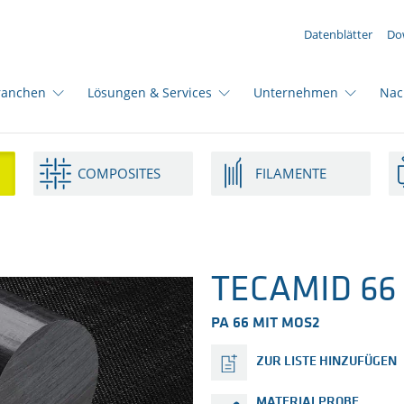
IHRE ANFRAGE ({{productCount}} Produkte)
Datenblätter
Do
ranchen
Lösungen & Services
Unternehmen
Nac
COMPOSITES
FILAMENTE
TECAMID 66 
PA 66 MIT MOS2
ZUR LISTE HINZUFÜGEN
MATERIALPROBE