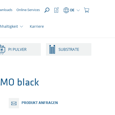
ÖFFNEN
Watchlist
Einkaufswagen
wnloads
Online-Services
DE
Button
Button
hhaltigkeit
Karriere
PI PULVER
SUBSTRATE
MO black
PRODUKT ANFRAGEN