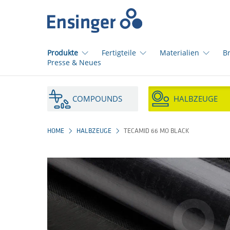
Startseite
Produkte
Fertigteile
Materialien
B
Presse & Neues
Wie
können
COMPOUNDS
HALBZEUGE
wir
Ihnen
helfen?
HOME
HALBZEUGE
TECAMID 66 MO BLACK