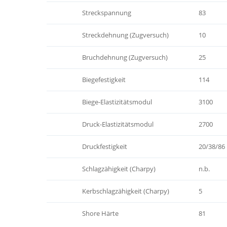
Streckspannung
83
Streckdehnung (Zugversuch)
10
Bruchdehnung (Zugversuch)
25
Biegefestigkeit
114
Biege-Elastizitätsmodul
3100
Druck-Elastizitätsmodul
2700
Druckfestigkeit
20/38/86
Schlagzähigkeit (Charpy)
n.b.
Kerbschlagzähigkeit (Charpy)
5
Shore Härte
81