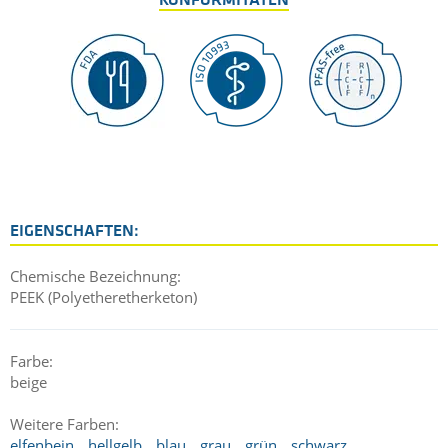
KONFORMITÄTEN
EIGENSCHAFTEN:
Chemische Bezeichnung:
PEEK (Polyetheretherketon)
Farbe:
beige
Weitere Farben:
elfenbein
hellgelb
blau
grau
grün
schwarz