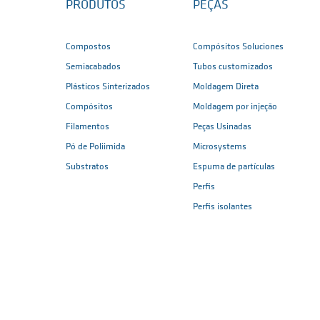
PRODUTOS
PEÇAS
Compostos
Compósitos Soluciones
Semiacabados
Tubos customizados
Plásticos Sinterizados
Moldagem Direta
Compósitos
Moldagem por injeção
Filamentos
Peças Usinadas
Pó de Poliimida
Microsystems
Substratos
Espuma de partículas
Perfis
Perfis isolantes