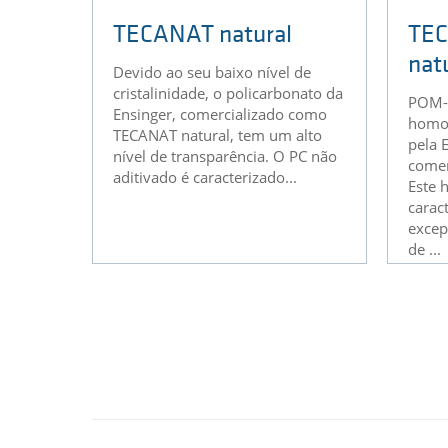
TECANAT natural
TE
nat
Devido ao seu baixo nível de
cristalinidade, o policarbonato da
POM-H
Ensinger, comercializado como
homop
TECANAT natural, tem um alto
pela 
nível de transparência. O PC não
comer
aditivado é caracterizado...
Este 
carac
excep
de ...