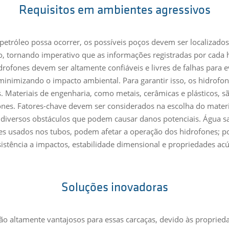
Requisitos em ambientes agressivos
petróleo possa ocorrer, os possíveis poços devem ser localizado
 tornando imperativo que as informações registradas por cada h
rofones devem ser altamente confiáveis e livres de falhas para ev
minimizando o impacto ambiental. Para garantir isso, os hidrofon
. Materiais de engenharia, como metais, cerâmicas e plásticos, s
nes. Fatores-chave devem ser considerados na escolha do materia
iversos obstáculos que podem causar danos potenciais. Água sal
es usados nos tubos, podem afetar a operação dos hidrofones; po
esistência a impactos, estabilidade dimensional e propriedades a
Soluções inovadoras
ão altamente vantajosos para essas carcaças, devido às proprie