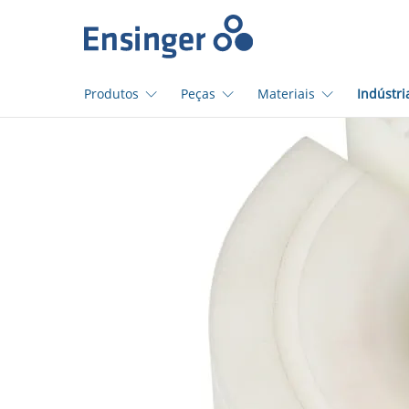
Início
Produtos
Peças
Materiais
Indústri
Em
que
podemos
ajudá-
lo?