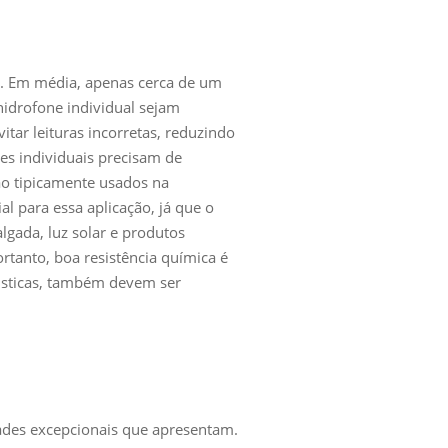
s. Em média, apenas cerca de um
idrofone individual sejam
itar leituras incorretas, reduzindo
es individuais precisam de
ão tipicamente usados na
l para essa aplicação, já que o
gada, luz solar e produtos
rtanto, boa resistência química é
cústicas, também devem ser
dades excepcionais que apresentam.