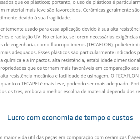
ados que os plásticos; portanto, o uso de plásticos é particula
um material mais leve são favorecidos. Cerâmicas geralmente são 
acilmente devido à sua fragilidade.
ntemente usado para essa aplicação devido à sua alta resistência
ries e radiação UV. No entanto, se forem necessárias exigências
icos de engenharia, como fluoropolímeros (TECAFLON), polieterim
ais adequados. Esses plásticos são particularmente indicados pa
a química e a impactos, alta resistência, estabilidade dimensiona
 propriedades que os tornam mais favoráveis em comparação ao
alta resistência mecânica e facilidade de usinagem. O TECAFLON 
enquanto o TECAPEI é mais leve, podendo ser mais adequado. Port
odos os três, embora a melhor escolha de material dependa dos re
Lucro com economia de tempo e custos
em maior vida útil das peças em comparação com cerâmicas fráge