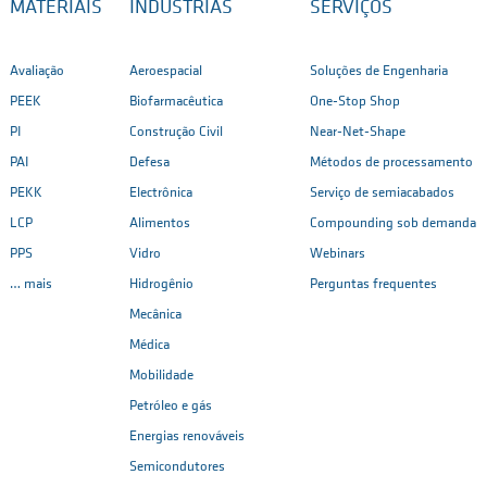
MATERIAIS
INDÚSTRIAS
SERVIÇOS
Avaliação
Aeroespacial
Soluções de Engenharia
PEEK
Biofarmacêutica
One-Stop Shop
PI
Construção Civil
Near-Net-Shape
PAI
Defesa
Métodos de processamento
PEKK
Electrônica
Serviço de semiacabados
LCP
Alimentos
Compounding sob demanda
PPS
Vidro
Webinars
… mais
Hidrogênio
Perguntas frequentes
Mecânica
Médica
Mobilidade
Petróleo e gás
Energias renováveis
Semicondutores