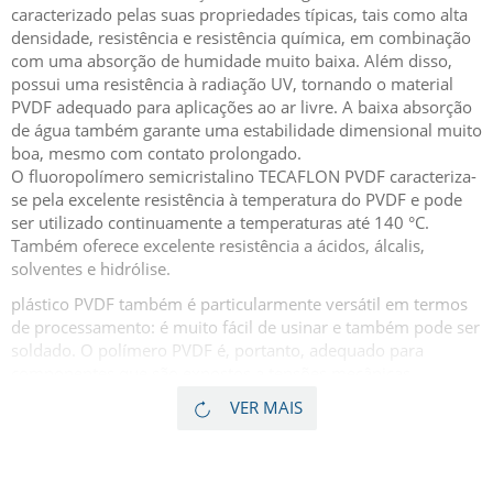
caracterizado pelas suas propriedades típicas, tais como alta
densidade, resistência e resistência química, em combinação
com uma absorção de humidade muito baixa. Além disso,
possui uma resistência à radiação UV, tornando o material
PVDF adequado para aplicações ao ar livre. A baixa absorção
de água também garante uma estabilidade dimensional muito
boa, mesmo com contato prolongado.
O fluoropolímero semicristalino TECAFLON PVDF caracteriza-
se pela excelente resistência à temperatura do PVDF e pode
ser utilizado continuamente a temperaturas até 140 °C.
Também oferece excelente resistência a ácidos, álcalis,
solventes e hidrólise.
plástico PVDF também é particularmente versátil em termos
de processamento: é muito fácil de usinar e também pode ser
soldado. O polímero PVDF é, portanto, adequado para
componentes que são expostos a tensões mecânicas
constantes, mudanças de temperatura ou meios agressivos. A
VER MAIS
combinação de desempenho técnico, processamento flexível
e uma ampla gama de aplicações torna o PVDF a solução
ideal para inúmeras áreas de uso, desde a tecnologia de
fluidos e engenharia mecânica até as indústrias química e