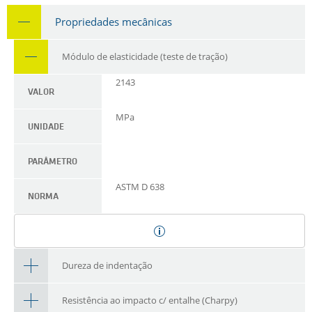
Propriedades mecânicas
Módulo de elasticidade (teste de tração)
2143
VALOR
MPa
UNIDADE
PARÂMETRO
ASTM D 638
NORMA
Dureza de indentação
Resistência ao impacto c/ entalhe (Charpy)