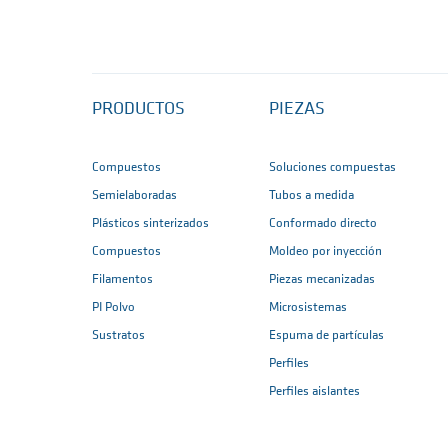
PRODUCTOS
PIEZAS
Compuestos
Soluciones compuestas
Semielaboradas
Tubos a medida
Plásticos sinterizados
Conformado directo
Compuestos
Moldeo por inyección
Filamentos
Piezas mecanizadas
PI Polvo
Microsistemas
Sustratos
Espuma de partículas
Perfiles
Perfiles aislantes