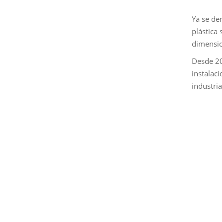
Ya se de
plástica
dimensio
Desde 20
instalac
industria