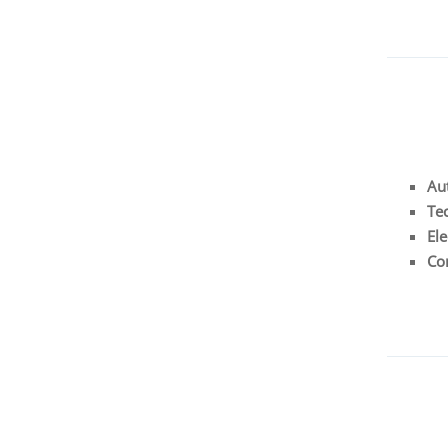
Au
Te
Ele
Co