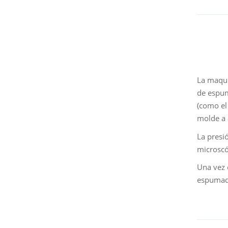
La maqui
de espum
(como el 
molde a 
La presi
microscó
Una vez 
espumado