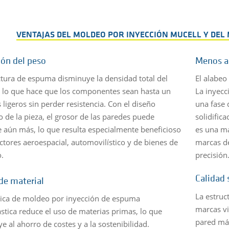
VENTAJAS DEL MOLDEO POR INYECCIÓN MUCELL Y DE
ón del peso
Menos a
ctura de espuma disminuye la densidad total del
El alabeo
, lo que hace que los componentes sean hasta un
La inyecc
ligeros sin perder resistencia. Con el diseño
una fase 
 de la pieza, el grosor de las paredes puede
solidific
e aún más, lo que resulta especialmente beneficioso
es una ma
ectores aeroespacial, automovilístico y de bienes de
marcas de
.
precisión
Calidad 
de material
La estruc
nica de moldeo por inyección de espuma
marcas vi
stica reduce el uso de materias primas, lo que
pared má
e al ahorro de costes y a la sostenibilidad.