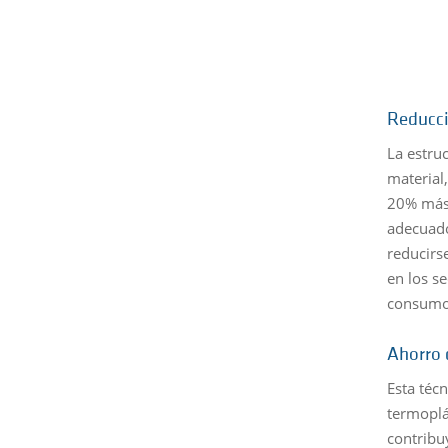
Reducci
La estru
material
20% más 
adecuado
reducirs
en los s
consumo
Ahorro 
Esta téc
termoplá
contribuy