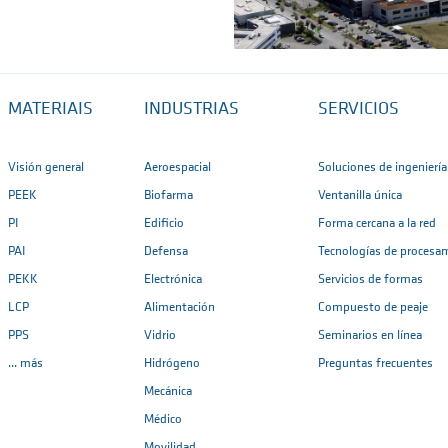
MATERIAIS
INDUSTRIAS
SERVICIOS
Visión general
Aeroespacial
Soluciones de ingeniería
PEEK
Biofarma
Ventanilla única
PI
Edificio
Forma cercana a la red
PAI
Defensa
Tecnologías de procesa
PEKK
Electrónica
Servicios de formas
LCP
Alimentación
Compuesto de peaje
PPS
Vidrio
Seminarios en línea
... más
Hidrógeno
Preguntas frecuentes
Mecánica
Médico
Movilidad