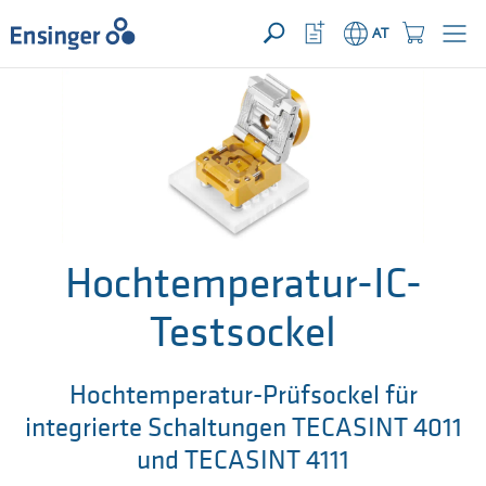
IHRE ANFRAGE ({{productCount}} Produkte)
ÖFFNEN
home_logo_aria
meta_navi_watchlist_icon_ari
meta_navi_sh
AT
Wie
können
wir
Ihnen
helfen?
Hochtemperatur-IC-
Testsockel
Hochtemperatur-Prüfsockel für
integrierte Schaltungen TECASINT 4011
und TECASINT 4111