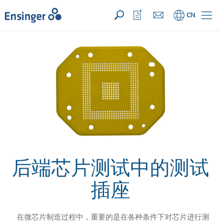
您的询价 ({{productCount}} 产品)
新建
主
打
CN
页
开
收
藏
列
表
后端芯片测试中的测试
插座
在微芯片制造过程中，重要的是在各种条件下对芯片进行测