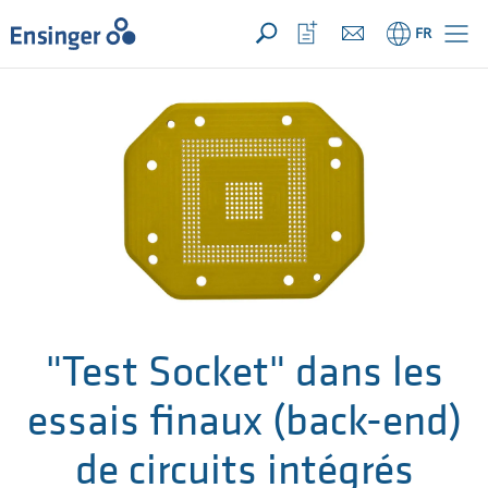
VOTRE DEMANDE ({{productCount}} Products)
OUVRIR
Accueil
Ouvrir
FR
la
liste
de
favoris
"Test Socket" dans les
essais finaux (back-end)
de circuits intégrés