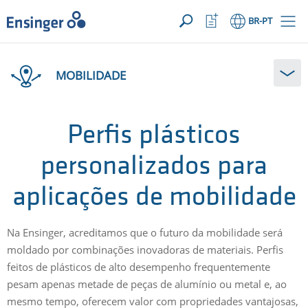
SUA SOLICITAÇÃO ({{productCount}} Products)
ABRIR
Início
Abrir
BR
-PT
lista
de
Em
favoritos
que
MOBILIDADE
podemos
ajudá-
lo?
Perfis plásticos
personalizados para
aplicações de mobilidade
Na Ensinger, acreditamos que o futuro da mobilidade será
moldado por combinações inovadoras de materiais. Perfis
feitos de plásticos de alto desempenho frequentemente
pesam apenas metade de peças de alumínio ou metal e, ao
mesmo tempo, oferecem valor com propriedades vantajosas,