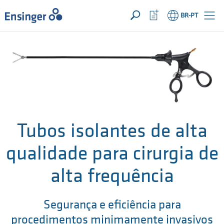
SUA SOLICITAÇÃO ({{productCount}} Products)
ABRIR
Início
Abrir
BR
-PT
lista
de
Em
favoritos
que
podemos
ajudá-
lo?
Tubos isolantes de alta
qualidade para cirurgia de
alta frequência
Segurança e eficiência para
procedimentos minimamente invasivos