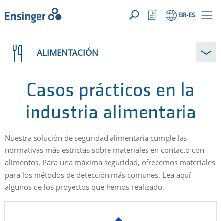
SUA SOLICITAÇÃO ({{productCount}} Products)
ABRIR
Início
Abrir
BR
-ES
lista
de
¿En
favoritos
qué
ALIMENTACIÓN
podemos
ayudarte?
Casos prácticos en la
industria alimentaria
Nuestra solución de seguridad alimentaria cumple las
normativas más estrictas sobre materiales en contacto con
alimentos. Para una máxima seguridad, ofrecemos materiales
para los métodos de detección más comunes. Lea aquí
algunos de los proyectos que hemos realizado.