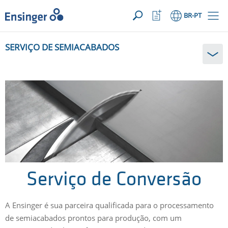
SUA SOLICITAÇÃO ({{productCount}} Products)
ABRIR
Início
Abrir
BR
-PT
lista
de
Em
favoritos
SERVIÇO DE SEMIACABADOS
que
podemos
ajudá-
lo?
Serviço de Conversão
A Ensinger é sua parceira qualificada para o processamento
de semiacabados prontos para produção, com um