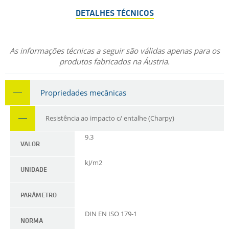
DETALHES TÉCNICOS
As informações técnicas a seguir são válidas apenas para os
produtos fabricados na Áustria.
Propriedades mecânicas
Resistência ao impacto c/ entalhe (Charpy)
9.3
VALOR
kJ/m2
UNIDADE
PARÂMETRO
DIN EN ISO 179-1
NORMA