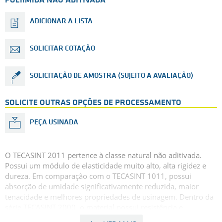
POLIIMIDA NÃO ADITIVADA
ADICIONAR A LISTA
SOLICITAR COTAÇÃO
SOLICITAÇÃO DE AMOSTRA (SUJEITO A AVALIAÇÃO)
SOLICITE OUTRAS OPÇÕES DE PROCESSAMENTO
PEÇA USINADA
O TECASINT 2011 pertence à classe natural não aditivada.
Possui um módulo de elasticidade muito alto, alta rigidez e
dureza. Em comparação com o TECASINT 1011, possui
absorção de umidade significativamente reduzida, maior
tenacidade e melhores propriedades de usinagem. Dentro da
série TECASINT 2000, o material possui resistência e
alongamento máximos, juntamente com um elevado módulo