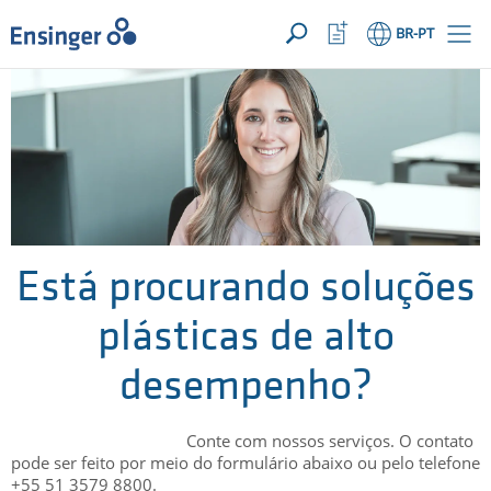
SUA SOLICITAÇÃO ({{productCount}} Products)
ABRIR
Início
Abrir
BR
-PT
lista
de
Em
favoritos
que
podemos
ajudá-
lo?
Está procurando soluções
plásticas de alto
desempenho?
Conte com nossos serviços. O contato
pode ser feito por meio do formulário abaixo ou pelo telefone
+55 51 3579 8800.