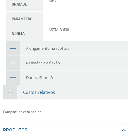
MPa
UNIDADE
PARÂMETRO
ASTM D 638
NORMA
Alongamento na ruptura
Resistência a flexão
Dureza Shore D
Custos relativos
Compartilhe esta página
PRODUTOS