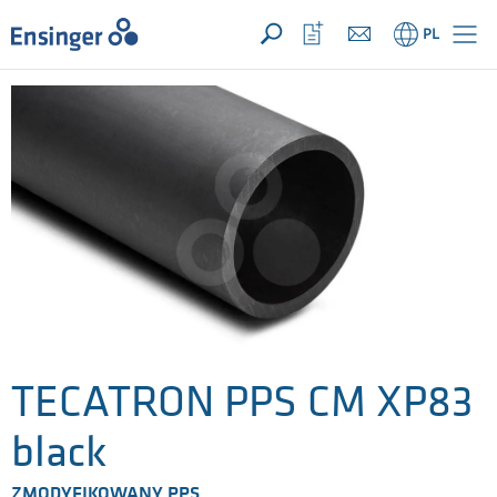
TWOJE ZAPYTANIE ({{productCount}} produkty)
OTWÓRZ
Strona
Otwórz
PL
główna
listę
ulubionych
TECATRON PPS CM XP83
black
ZMODYFIKOWANY PPS