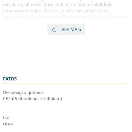
mecânica, alta resistência à fluidez e uma estabilidade
dimensional muito alta. Ele atende com precisão aos
requisitos de peças com tolerâncias finas. Estas propriedades
tornam este poliéster com fibra de vidro adequado para uso
em peças expostas a altas cargas estáticas por longos
VER MAIS
períodos e em condições de alta temperatura. Como as fibras
de vidro tendem, em alguns casos, a ter um efeito abrasivo
considerável nas superfícies de contato, o TECADUR PBT
GF30 é menos adequado para aplicações de deslizamento.
FATOS
Designação química
PBT (Polibutileno Tereftalato)
Cor
cinza