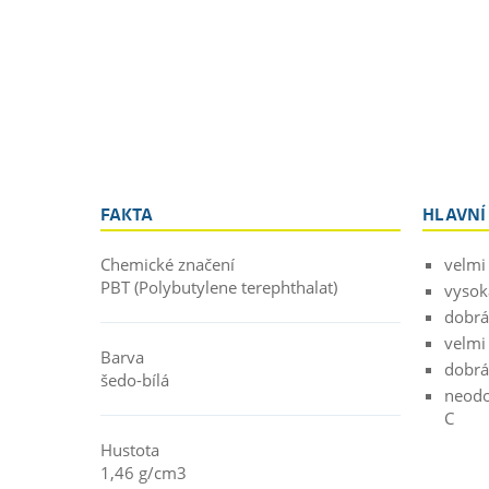
FAKTA
HLAVNÍ
Chemické značení
velmi
PBT (Polybutylene terephthalat)
vysok
dobrá
velmi
Barva
dobrá 
šedo-bílá
neodo
C
Hustota
1,46 g/cm3