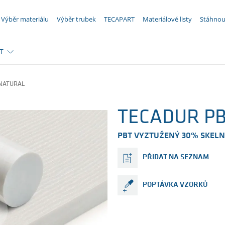
VAŠE POPTÁVKA ({{productCount}} Produkty)
Výběr materiálu
Výběr trubek
TECAPART
Materiálové listy
Stáhnou
T
 NATURAL
TECADUR PBT
PBT VYZTUŽENÝ 30% SKEL
PŘIDAT NA SEZNAM
POPTÁVKA VZORKŮ