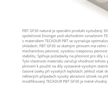
PBT GF30 natural je speciální produkt vyztužený 3
společností Ensinger pod obchodním označením T
s materiálem TECADUR PBT se vyznačuje optimalizo
ohledech. PBT GF30 se skelným plnivem má velmi 
mechanickou pevnost, vysokou creepovou pevnost
stabilitu. Splňuje požadavky na přesnost pro díly s
Tyto vlastnosti materiálu zaručují vhodnost tohoto
plnivem k použití na díly vystavené vysokým stati
časové úseky při vysokých teplotách. Jelikož však s
některých případech vysoký abrazivní účinek na přil
modifikovaný TECADUR PBT GF30 je méně vhodný pr