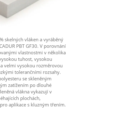
0% skelných vláken a vyráběný
ECADUR PBT GF30. V porovnání
vanými vlastnostmi v několika
vysokou tuhost, vysokou
 a velmi vysokou rozměrovou
 úzkými tolerančními rozsahy.
 polyesteru se skleněným
ckým zatížením po dlouhé
kleněná vlákna vykazují v
éhajících plochách,
o aplikace s kluzným třením.