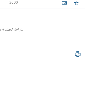
3000
tví objednávky).
Tisk
stránky