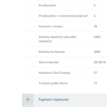
Prodloužení
5
Prodloužení v momentě prasknutí
6
Pevnost v ohybu
78
Moduly elasticity (zkouška
3400
ohybem)
Moduly komprese
2800
Síla komprese
20/38/76
Nárazová síla (Charpy)
37
Tvrdost podle Shora
77
Teplotní vlastnosti