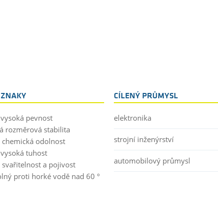
 ZNAKY
CÍLENÝ PRŮMYSL
 vysoká pevnost
elektronika
á rozměrová stabilita
strojní inženýrství
 chemická odolnost
 vysoká tuhost
automobilový průmysl
svařitelnost a pojivost
lný proti horké vodě nad 60 °