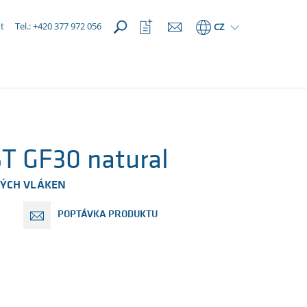
OTEVŘÍT
Otevřít
t
Tel.: +420 377 972 056
CZ
seznam
oblíbených
 GF30 natural
NÝCH VLÁKEN
POPTÁVKA PRODUKTU