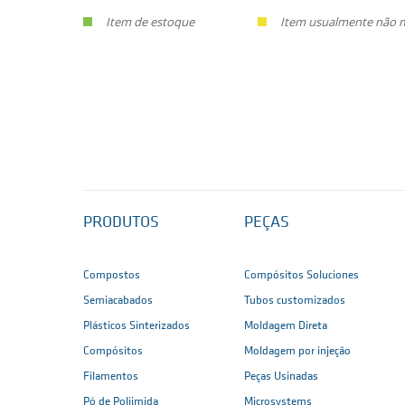
Item de estoque
Item usualmente não ma
PRODUTOS
PEÇAS
Compostos
Compósitos Soluciones
Semiacabados
Tubos customizados
Plásticos Sinterizados
Moldagem Direta
Compósitos
Moldagem por injeção
Filamentos
Peças Usinadas
Pó de Poliimida
Microsystems