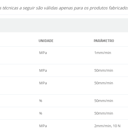
 técnicas a seguir são válidas apenas para os produtos fabricad
UNIDADE
PARÂMETRO
MPa
1mm/min
MPa
50mm/min
MPa
50mm/min
%
50mm/min
%
50mm/min
MPa
2mm/min, 10 N