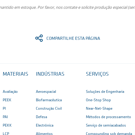
ntido em estoque. Por favor, nos contate e solicite produção especial (se
COMPARTILHE ESTA PÁGINA
MATERIAIS
INDÚSTRIAS
SERVIÇOS
Avaliação
Aeroespacial
Soluções de Engenharia
PEEK
Biofarmacêutica
One-Stop Shop
PI
Construção Civil
Near-Net-Shape
PAI
Defesa
Métodos de processamento
PEKK
Electrônica
Serviço de semiacabados
LCP
Alimentos
Compounding sob demanda