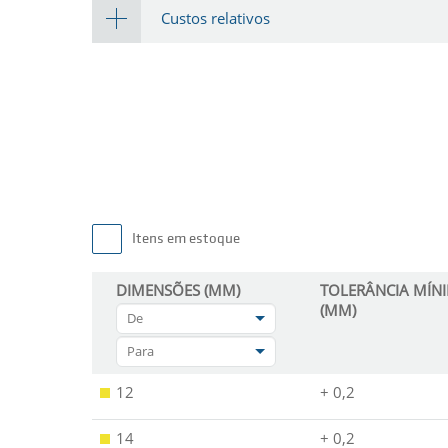
Custos relativos
Itens em estoque
DIMENSÕES (MM)
TOLERÂNCIA MÍN
(MM)
De
Para
12
+ 0,2
14
+ 0,2