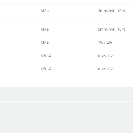
MPa
2mm/min, 10 N
MPa
5mm/min, 10 N
MPa
1% / 2%
kJ/m2
max. 7,5J
kJ/m2
max. 7,5J