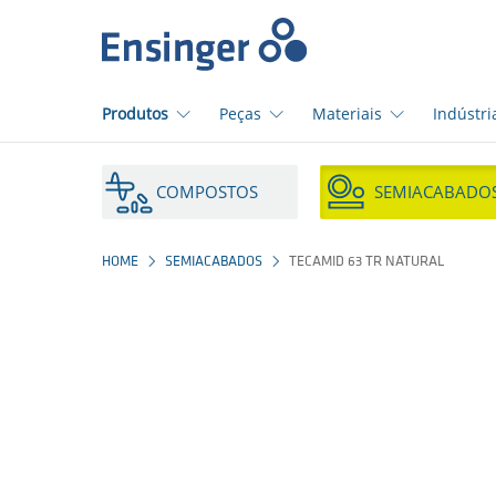
Início
Produtos
Peças
Materiais
Indústri
Em
que
COMPOSTOS
SEMIACABADO
podemos
ajudá-
lo?
HOME
SEMIACABADOS
TECAMID 63 TR NATURAL