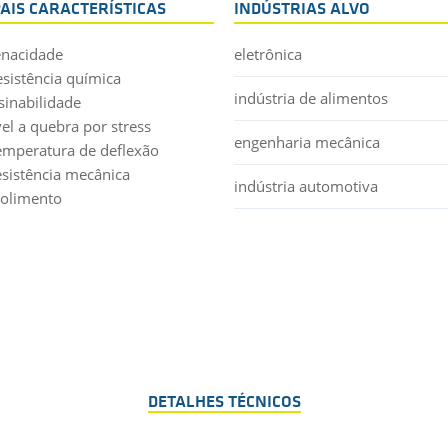
PAIS CARACTERÍSTICAS
INDÚSTRIAS ALVO
tenacidade
eletrônica
esistência química
indústria de alimentos
sinabilidade
vel a quebra por stress
engenharia mecânica
emperatura de deflexão
resistência mecânica
indústria automotiva
 polimento
DETALHES TÉCNICOS