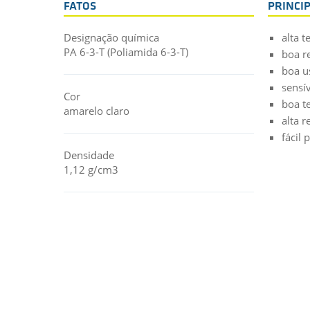
FATOS
PRINCI
Designação química
alta 
PA 6-3-T (Poliamida 6-3-T)
boa r
boa u
sensí
Cor
boa t
amarelo claro
alta 
fácil
Densidade
1,12 g/cm3