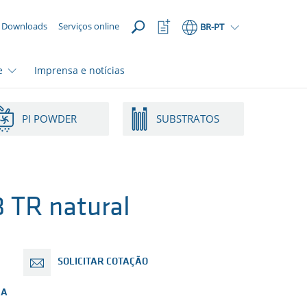
ABRIR
Abrir
Downloads
Serviços online
BR
-PT
lista
de
favoritos
e
Imprensa e notícias
PI POWDER
SUBSTRATOS
 TR natural
SOLICITAR COTAÇÃO
RA