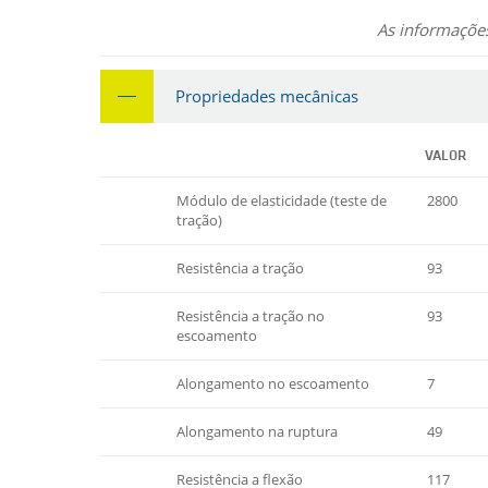
As informações
Propriedades mecânicas
VALOR
Módulo de elasticidade (teste de
2800
tração)
Resistência a tração
93
Resistência a tração no
93
escoamento
Alongamento no escoamento
7
Alongamento na ruptura
49
Resistência a flexão
117