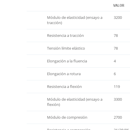
VALOR
Módulo de elasticidad (ensayo a
3200
tracción)
Resistencia a tracción
78
Tensión límite elástico
78
Elongación a la fluencia
4
Elongación a rotura
6
Resistencia a flexión
119
Módulo de elasticidad (ensayo a
3300
flexión)
Módulo de compresión
2700
Resistencia a compresión
21/38/86