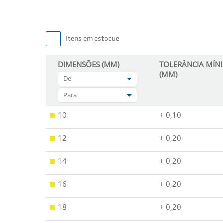
Itens em estoque
DIMENSÕES (MM)
TOLERÂNCIA MÍN
(MM)
De
Para
10
+ 0,10
12
+ 0,20
14
+ 0,20
16
+ 0,20
18
+ 0,20