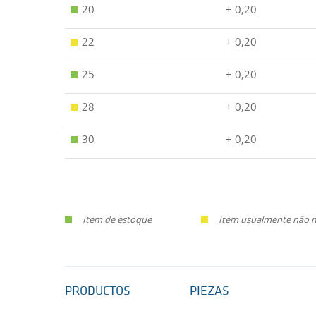
20
+ 0,20
22
+ 0,20
25
+ 0,20
28
+ 0,20
30
+ 0,20
Item de estoque
Item usualmente não ma
PRODUCTOS
PIEZAS