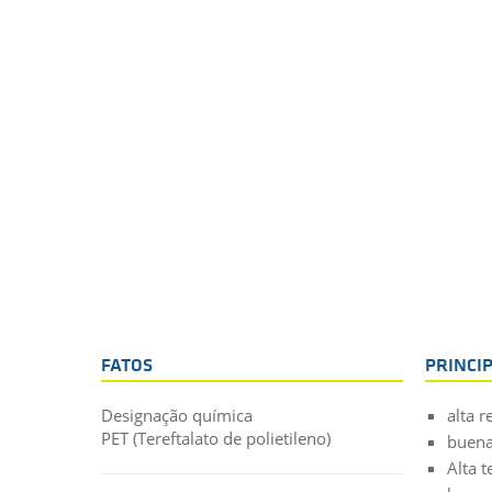
FATOS
PRINCI
Designação química
alta 
PET (Tereftalato de polietileno)
buena
Alta 