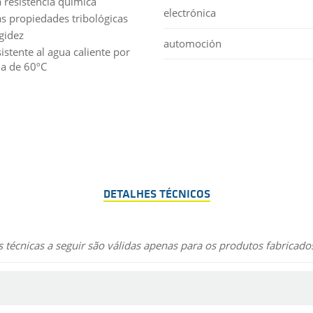
 resistencia química
electrónica
s propiedades tribológicas
igidez
automoción
istente al agua caliente por
a de 60ºC
DETALHES TÉCNICOS
 técnicas a seguir são válidas apenas para os produtos fabricad