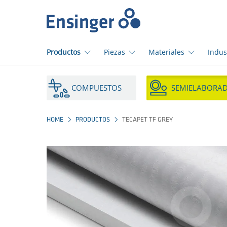
Início
Productos
Piezas
Materiales
Indus
¿En
qué
COMPUESTOS
SEMIELABORA
podemos
ayudarte?
HOME
PRODUCTOS
TECAPET TF GREY