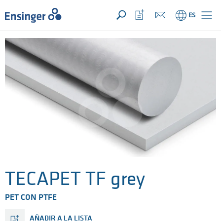
SU CONSULTA ({{productCount}} Products)
ABRIR
Inicio
Abrir
ES
lista
de
favoritos
TECAPET TF grey
PET CON PTFE
AÑADIR A LA LISTA