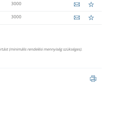
3000
3000
rtást (minimális rendelési mennyiség szükséges).
Oldal
nyomtatása