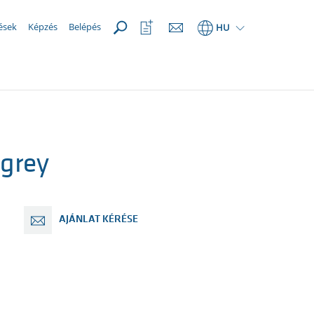
MEGNYIT
Kedvencek
ések
Képzés
Belépés
HU
megnyitása
grey
AJÁNLAT KÉRÉSE