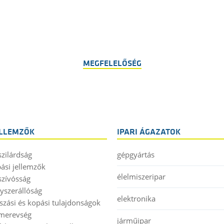
MEGFELELŐSÉG
ELLEMZŐK
IPARI ÁGAZATOK
szilárdság
gépgyártás
pási jellemzők
élelmiszeripar
szívósság
gyszerállóság
elektronika
úszási és kopási tulajdonságok
merevség
járműipar