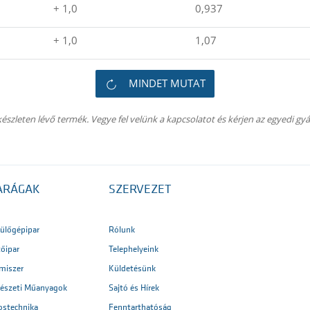
+ 1,0
0,937
+ 1,0
1,07
MINDET MUTAT
szleten lévő termék. Vegye fel velünk a kapcsolatot és kérjen az egyedi gyá
ARÁGAK
SZERVEZET
ülőgépipar
Rólunk
tőipar
Telephelyeink
lmiszer
Küldetésünk
észeti Műanyagok
Sajtó és Hírek
ostechnika
Fenntarthatóság