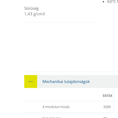
60°C 
Sűrűség
1,43 g/cm3
Mechanikai tulajdonságok
ÉRTÉK
E-modulus húzás
3200