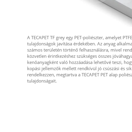
A TECAPET TF grey egy PET-poliészter, amelyet PTF
tulajdonságok javítása érdekében. Az anyag alkalma
számos területén történő felhasználásra, mivel rend
közvetlen érintkezéshez szükséges összes jóváhagyá
kenőanyagként való hozzáadása lehetővé teszi, hogy
kopási jellemzők mellett rendkívül jó csúszási és sik
rendelkezzen, megtartva a TECAPET PET alap poliészt
tulajdonságait.