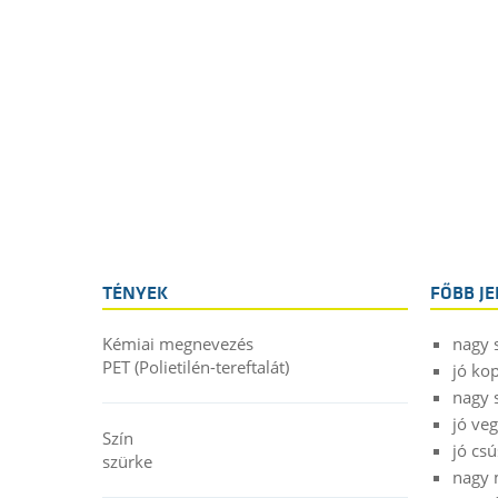
TÉNYEK
FŐBB J
Kémiai megnevezés
nagy 
PET (Polietilén-tereftalát)
jó ko
nagy 
jó ve
Szín
jó cs
szürke
nagy 