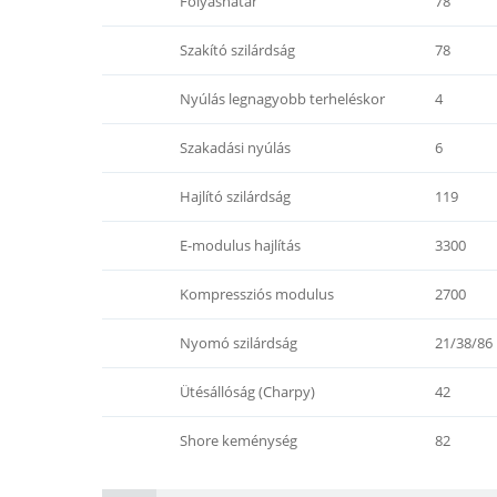
Folyáshatár
78
Szakító szilárdság
78
Nyúlás legnagyobb terheléskor
4
Szakadási nyúlás
6
Hajlító szilárdság
119
E-modulus hajlítás
3300
Kompressziós modulus
2700
Nyomó szilárdság
21/38/86
Ütésállóság (Charpy)
42
Shore keménység
82