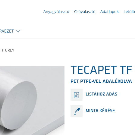
Az Ön megkeresése ({{productCount}} számú termékre)
Anyagválasztó
Csőválasztó
Adatlapok
Letölt
RVEZET
 TF GREY
TECAPET TF 
PET PTFE-VEL ADALÉKOLVA
LISTÁHOZ ADÁS
MINTA KÉRÉSE