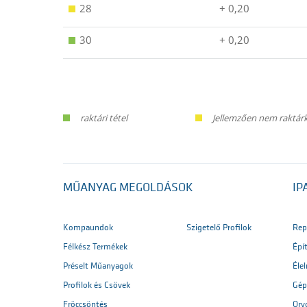
28
+ 0,20
30
+ 0,20
raktári tétel
Jellemzően nem raktárké
MŰANYAG MEGOLDÁSOK
IP
Kompaundok
Szigetelő Profilok
Rep
Félkész Termékek
Épí
Préselt Műanyagok
Éle
Profilok és Csövek
Gép
Fröccsöntés
Orv