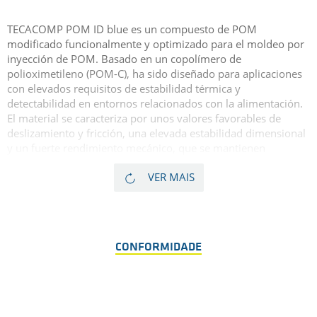
TECACOMP POM ID blue es un compuesto de POM
modificado funcionalmente y optimizado para el moldeo por
inyección de POM. Basado en un copolímero de
polioximetileno (POM-C), ha sido diseñado para aplicaciones
con elevados requisitos de estabilidad térmica y
detectabilidad en entornos relacionados con la alimentación.
El material se caracteriza por unos valores favorables de
deslizamiento y fricción, una elevada estabilidad dimensional
y un fuerte rendimiento mecánico, que se mantienen
constantes en un rango de temperaturas de -50 °C a +100 °C.
VER MAIS
También son posibles cargas térmicas de corta duración de
hasta 140 °C. En comparación con los gránulos de POM sin
relleno, se ha mejorado la detectabilidad mediante la adición
de componentes colorantes y metálicos. Esto permite que la
abrasión o los fragmentos de los gránulos de plástico POM
CONFORMIDADE
sean detectados de forma fiable por sistemas metálicos y de
rayos X.
La característica resina POM de color gris azulado está
aprobada para el contacto directo con alimentos de acuerdo
con la FDA y el Reglamento 10/2011 de la UE. Su color