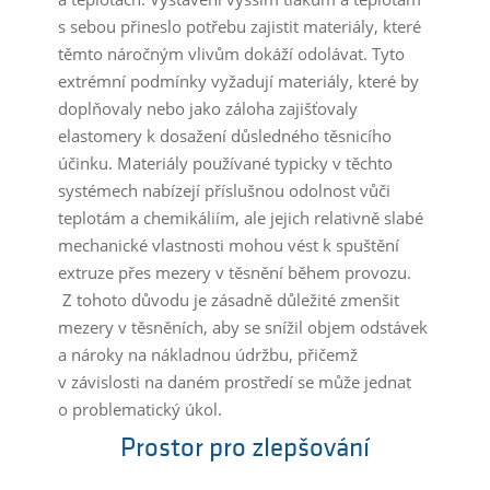
s sebou přineslo potřebu zajistit materiály, které
těmto náročným vlivům dokáží odolávat. Tyto
extrémní podmínky vyžadují materiály, které by
doplňovaly nebo jako záloha zajišťovaly
elastomery k dosažení důsledného těsnicího
účinku. Materiály používané typicky v těchto
systémech nabízejí příslušnou odolnost vůči
teplotám a chemikáliím, ale jejich relativně slabé
mechanické vlastnosti mohou vést k spuštění
extruze přes mezery v těsnění během provozu.
Z tohoto důvodu je zásadně důležité zmenšit
mezery v těsněních, aby se snížil objem odstávek
a nároky na nákladnou údržbu, přičemž
v závislosti na daném prostředí se může jednat
o problematický úkol.
Prostor pro zlepšování