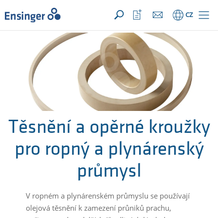
VAŠE POPTÁVKA ({{productCount}} Produkty)
OTEVŘÍT
Domů
Otevřít
CZ
seznam
oblíbených
Těsnění a opěrné kroužky
pro ropný a plynárenský
průmysl
V ropném a plynárenském průmyslu se používají
olejová těsnění k zamezení průniků prachu,