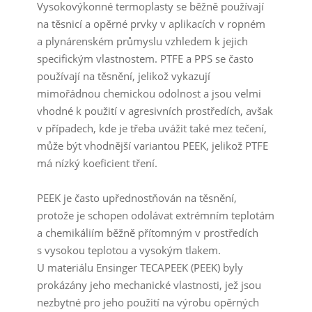
Vysokovýkonné termoplasty se běžně používají
na těsnicí a opěrné prvky v aplikacích v ropném
a plynárenském průmyslu vzhledem k jejich
specifickým vlastnostem. PTFE a PPS se často
používají na těsnění, jelikož vykazují
mimořádnou chemickou odolnost a jsou velmi
vhodné k použití v agresivních prostředích, avšak
v případech, kde je třeba uvážit také mez tečení,
může být vhodnější variantou PEEK, jelikož PTFE
má nízký koeficient tření.
PEEK je často upřednostňován na těsnění,
protože je schopen odolávat extrémním teplotám
a chemikáliím běžně přítomným v prostředích
s vysokou teplotou a vysokým tlakem.
U materiálu Ensinger TECAPEEK (PEEK) byly
prokázány jeho mechanické vlastnosti, jež jsou
nezbytné pro jeho použití na výrobu opěrných