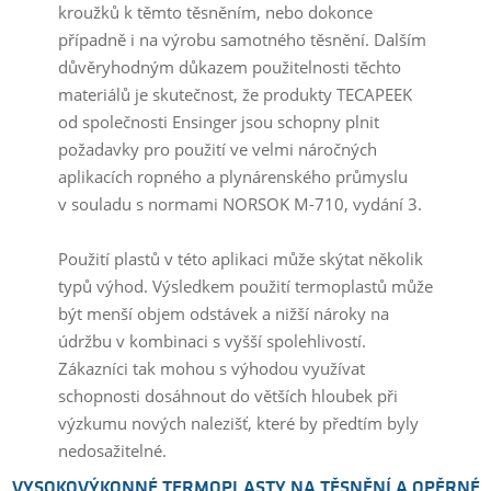
kroužků k těmto těsněním, nebo dokonce
případně i na výrobu samotného těsnění. Dalším
důvěryhodným důkazem použitelnosti těchto
materiálů je skutečnost, že produkty TECAPEEK
od společnosti Ensinger jsou schopny plnit
požadavky pro použití ve velmi náročných
aplikacích ropného a plynárenského průmyslu
v souladu s normami NORSOK M-710, vydání 3.
Použití plastů v této aplikaci může skýtat několik
typů výhod. Výsledkem použití termoplastů může
být menší objem odstávek a nižší nároky na
údržbu v kombinaci s vyšší spolehlivostí.
Zákazníci tak mohou s výhodou využívat
schopnosti dosáhnout do větších hloubek při
výzkumu nových nalezišť, které by předtím byly
nedosažitelné.
VYSOKOVÝKONNÉ TERMOPLASTY NA TĚSNĚNÍ A OPĚRNÉ