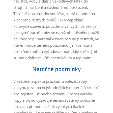
nečistot, vody a dalších škodlivých látek do
strojních zařízení a následnému poškození.
Těsnění jsou zásadní součástí, která napomáhá
k ochraně různých prvků, jako například
kulových uzávěrů, pouzder a valivých ložisek. Je
nezbytné zaručit, aby se na výrobu těsnění použil
nejvhodnější materiál v závislosti na prostředí, ve
kterém bude těsnění používáno, jelikož různá
prostředí mohou vyžadovat materiály s různými
stupni odolnosti vůči chemikáliím a teplotám.
Náročné podmínky
V každém aspektu průzkumu nalezišť ropy
a plynu je volba nejvhodnějších materiálů kritická
pro zajištění účinného těsnění. Proces výroby
ropy a plynu vyžaduje těsnicí systémy schopné
provozu při potenciálně vysokých tlacích
a teplotách. Vystavení vyšším tlakům a teplotám