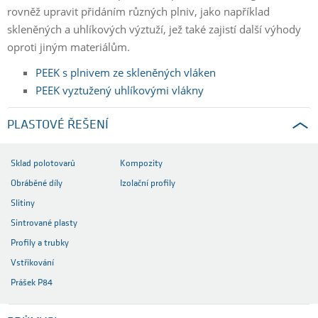
rovněž upravit přidáním různých plniv, jako například
skleněných a uhlíkových výztuží, jež také zajistí další výhody
oproti jiným materiálům.
PEEK s plnivem ze skleněných vláken
PEEK vyztužený uhlíkovými vlákny
PLASTOVÉ ŘEŠENÍ
Sklad polotovarů
Kompozity
Obráběné díly
Izolační profily
Slitiny
Sintrované plasty
Profily a trubky
Vstřikování
Prášek P84