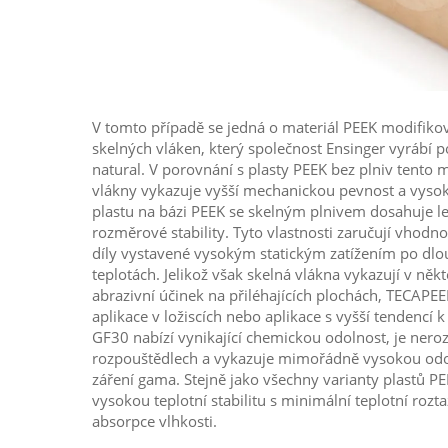
V tomto případě se jedná o materiál PEEK modifik
skelných vláken, který společnost Ensinger vyráb
natural. V porovnání s plasty PEEK bez plniv tento 
vlákny vykazuje vyšší mechanickou pevnost a vysok
plastu na bázi PEEK se skelným plnivem dosahuje le
rozměrové stability. Tyto vlastnosti zaručují vhodno
díly vystavené vysokým statickým zatížením po dlo
teplotách. Jelikož však skelná vlákna vykazují v ně
abrazivní účinek na přiléhajících plochách, TECAP
aplikace v ložiscích nebo aplikace s vyšší tendencí
GF30 nabízí vynikající chemickou odolnost, je ner
rozpouštědlech a vykazuje mimořádně vysokou od
záření gama. Stejně jako všechny varianty plastů 
vysokou teplotní stabilitu s minimální teplotní rozt
absorpce vlhkosti.