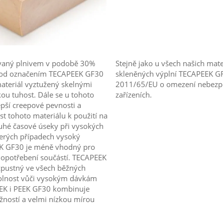
ovaný plnivem v podobě 30%
Stejně jako u všech našich ma
í pod označením TECAPEEK GF30
skleněných výplní TECAPEEK GF3
materiál vyztužený skelnými
2011/65/EU o omezení nebezpeč
ou tuhost. Dále se u tohoto
zařízeních.
pší creepové pevnosti a
st tohoto materiálu k použití na
uhé časové úseky při vysokých
kterých případech vysoký
EEK GF30 je méně vhodný pro
 k opotřebení součástí. TECAPEEK
ozpustný ve všech běžných
olnost vůči vysokým dávkám
PEEK i PEEK GF30 kombinuje
ažností a velmi nízkou mírou