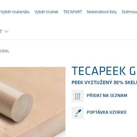
VAŠE POPTÁVKA ({{productCount}} Produkty)
Výběr materiálu
Výběr trubek
TECAPART
Materiálové listy
Stáhnou
T
TURAL
TECAPEEK GF
PEEK VYZTUŽENÝ 30% SKE
PŘIDAT NA SEZNAM
POPTÁVKA VZORKŮ