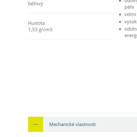
odoln
béžový
páře
velmi
vysok
Hustota
odoln
1,53 g/cm3
energ
Mechanické vlastnosti