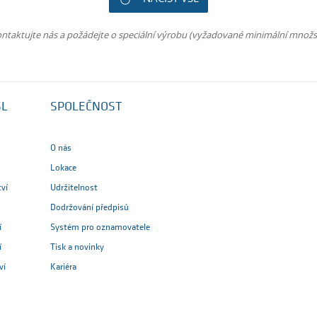
ntaktujte nás a požádejte o speciální výrobu (vyžadované minimální množs
SL
SPOLEČNOST
O nás
Lokace
tví
Udržitelnost
Dodržování předpisů
í
Systém pro oznamovatele
í
Tisk a novinky
ví
Kariéra