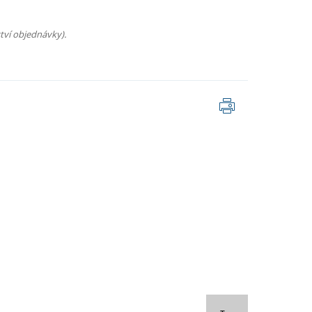
tví objednávky).
Tisk
stránky