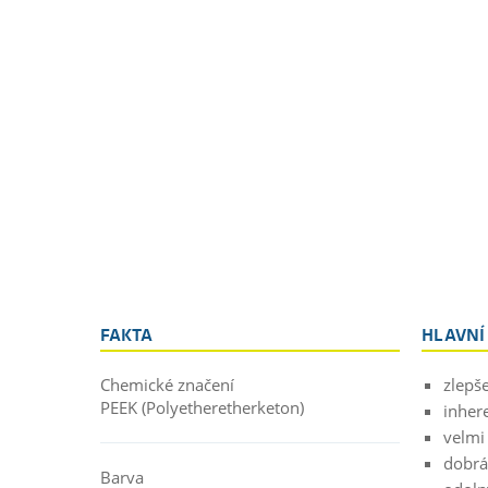
FAKTA
HLAVNÍ
Chemické značení
zlepš
PEEK (Polyetheretherketon)
inher
velmi
dobrá
Barva