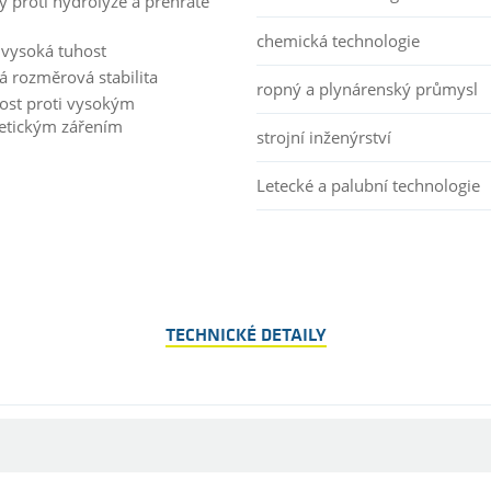
ý proti hydrolýze a přehřáté
chemická technologie
 vysoká tuhost
á rozměrová stabilita
ropný a plynárenský průmysl
ost proti vysokým
etickým zářením
strojní inženýrství
Letecké a palubní technologie
TECHNICKÉ DETAILY