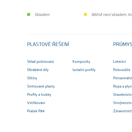
Skladem
Běžně není skladem. Ko
PLASTOVÉ ŘEŠENÍ
PRŮMY
Sklad polotovarů
Kompozity
Letectví
Obráběné díly
Izolační profily
Polovodiče
Slitiny
Potravinářs
Sintrované plasty
Ropa a plyn
Profily a trubky
Stavebníctv
Vstřikování
Strojírenstv
Prášek P84
Zdravotnict