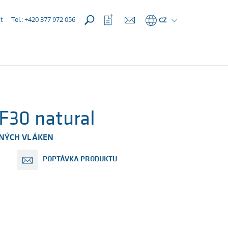
OTEVŘÍT
Otevřít
t
Tel.: +420 377 972 056
CZ
seznam
oblíbených
30 natural
LNÝCH VLÁKEN
POPTÁVKA PRODUKTU