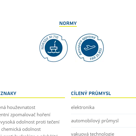
NORMY
 ZNAKY
CÍLENÝ PRŮMYSL
ená houževnatost
elektronika
entní zpomalovač hoření
automobilový průmysl
 vysoká odolnost proti tečení
 chemická odolnost
vakuová technologie