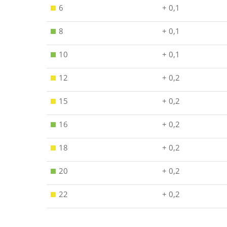
6
+ 0,1
8
+ 0,1
10
+ 0,1
12
+ 0,2
15
+ 0,2
16
+ 0,2
18
+ 0,2
20
+ 0,2
22
+ 0,2