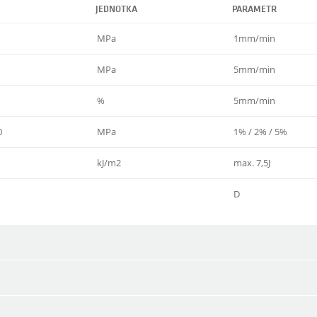
JEDNOTKA
PARAMETR
MPa
1mm/min
MPa
5mm/min
%
5mm/min
0
MPa
1% / 2% / 5%
kJ/m2
max. 7,5J
D