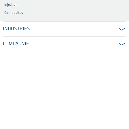
Injection
Composites
INDUSTRIES
COMPAGNIE
ACCUEIL
MENTIONS LÉGALES
CONDITIONS D’UTILISATION
POLITIQUE DE CONFIDENTIALITÉ
PARAMÈTRES DES COOKIES
CONDITIONS GÉNÉRALES DE VENTE