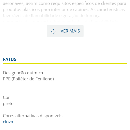
aeronaves, assim como requisitos específicos de clientes para
produtos plásticos para interior de cabines. As características
favoráveis de flamabilidade e geração de fumaça
demonstradas nos testes independentes de flamabilidade,
tornam este material adequado para aplicações no interior de
VER MAIS
aeronaves como galerias, banheiros, e espaço interno da
cabine, inclusive no próprio convés. Também disponível em
cinza como um item personalizado.
FATOS
Designação química
PPE (Poliéter de Fenileno)
Cor
preto
Cores alternativas disponíveis
cinza