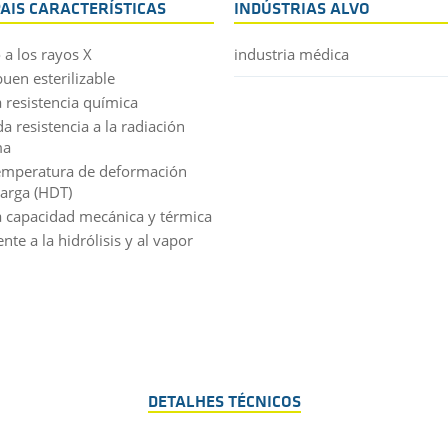
PAIS CARACTERÍSTICAS
INDÚSTRIAS ALVO
 a los rayos X
industria médica
uen esterilizable
 resistencia química
a resistencia a la radiación
ma
temperatura de deformación
carga (HDT)
 capacidad mecánica y térmica
ente a la hidrólisis y al vapor
DETALHES TÉCNICOS