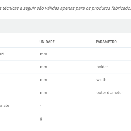
 técnicas a seguir são válidas apenas para os produtos fabricad
UNIDADE
PARÂMETRO
,05
mm
mm
holder
mm
width
mm
outer diameter
onate
-
g