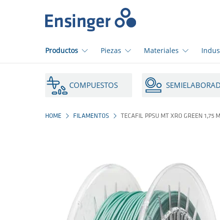
Início
Productos
Piezas
Materiales
Indus
¿En
qué
COMPUESTOS
SEMIELABORA
podemos
ayudarte?
HOME
FILAMENTOS
TECAFIL PPSU MT XRO GREEN 1,75 