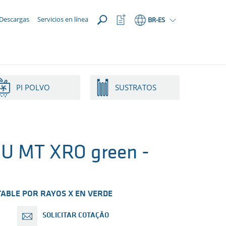
ABRIR
Abrir
Descargas
Servicios en línea
BR
-ES
lista
de
favoritos
PI POLVO
SUSTRATOS
U MT XRO green -
TABLE POR RAYOS X EN VERDE
SOLICITAR COTAÇÃO