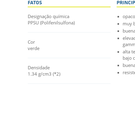
FATOS
PRINCI
Designação química
opaco
PPSU (Polifenilsulfona)
muy b
buena
elevad
Cor
gam
verde
alta 
bajo 
buena
Densidade
resist
1.34 g/cm3 (*2)