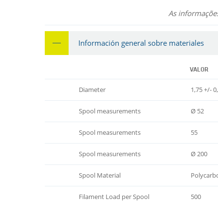
As informações
Información general sobre materiales
VALOR
Diameter
1,75 +/- 0
Spool measurements
Ø 52
Spool measurements
55
Spool measurements
Ø 200
Spool Material
Polycarb
Filament Load per Spool
500