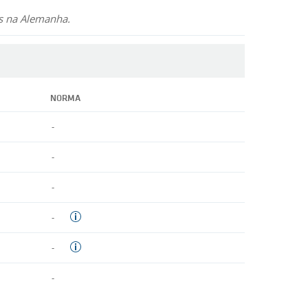
os na Alemanha.
NORMA
-
-
-
-
-
-