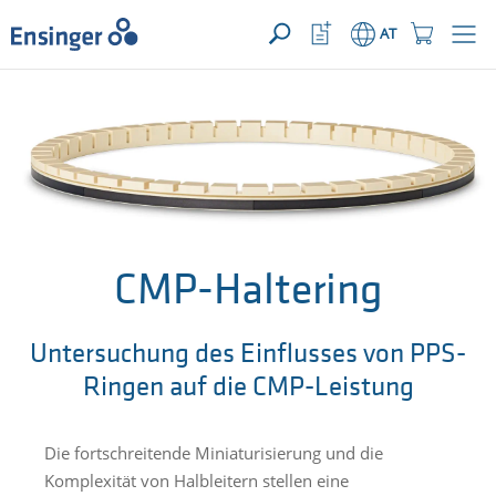
IHRE ANFRAGE ({{productCount}} Produkte)
ÖFFNEN
home_logo_aria
meta_navi_watchlist_icon_ari
meta_navi_sh
AT
Wie
können
wir
Ihnen
helfen?
CMP-Haltering
Untersuchung des Einflusses von PPS-
Ringen auf die CMP-Leistung
Die fortschreitende Miniaturisierung und die
Komplexität von Halbleitern stellen eine