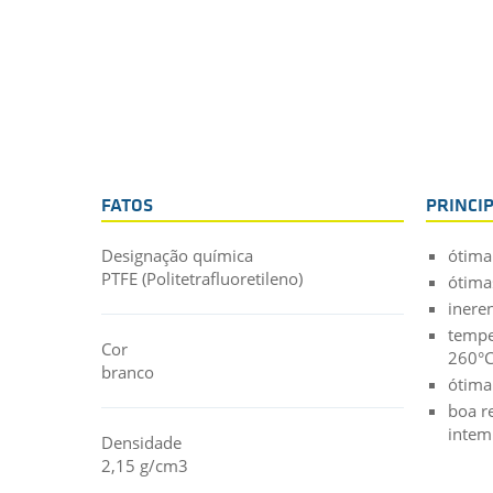
FATOS
PRINCI
Designação química
ótima 
PTFE (Politetrafluoretileno)
ótima
inere
tempe
Cor
260°
branco
ótima
boa r
intem
Densidade
2,15 g/cm3