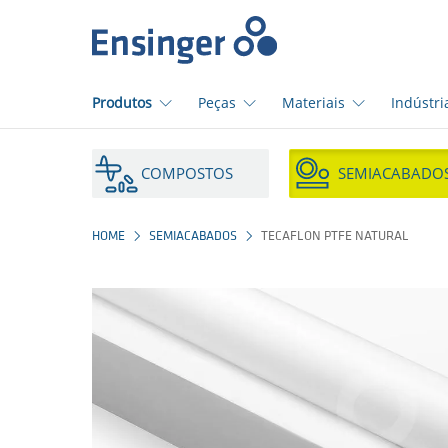
Início
Produtos
Peças
Materiais
Indústri
Em
que
COMPOSTOS
SEMIACABADO
podemos
ajudá-
lo?
HOME
SEMIACABADOS
TECAFLON PTFE NATURAL