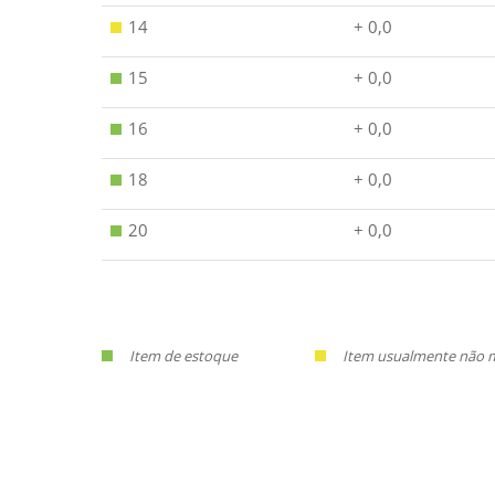
14
+ 0,0
15
+ 0,0
16
+ 0,0
18
+ 0,0
20
+ 0,0
Item de estoque
Item usualmente não ma