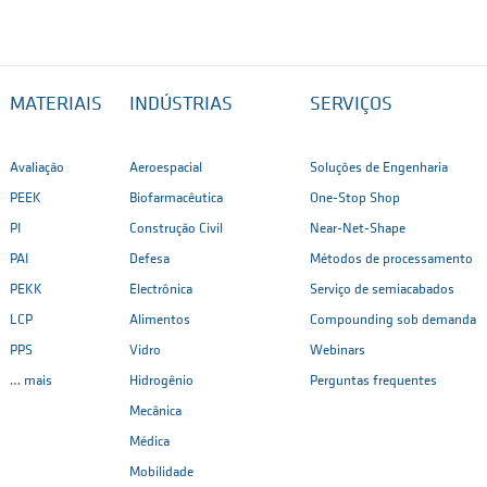
MATERIAIS
INDÚSTRIAS
SERVIÇOS
Avaliação
Aeroespacial
Soluções de Engenharia
PEEK
Biofarmacêutica
One-Stop Shop
PI
Construção Civil
Near-Net-Shape
PAI
Defesa
Métodos de processamento
PEKK
Electrônica
Serviço de semiacabados
LCP
Alimentos
Compounding sob demanda
PPS
Vidro
Webinars
… mais
Hidrogênio
Perguntas frequentes
Mecânica
Médica
Mobilidade