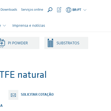
ABRIR
Abrir
Downloads
Serviços online
BR
-PT
lista
de
favoritos
e
Imprensa e notícias
PI POWDER
SUBSTRATOS
FE natural
SOLICITAR COTAÇÃO
RA