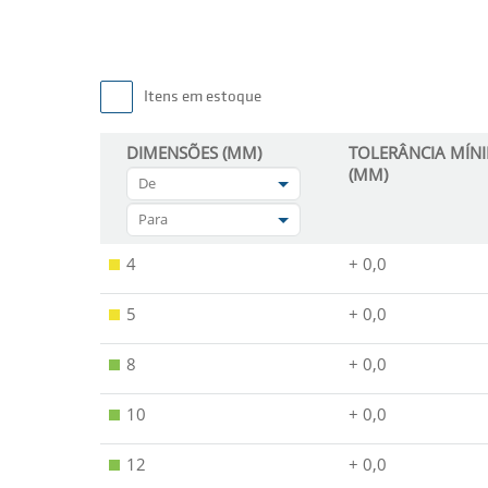
Itens em estoque
DIMENSÕES (MM)
TOLERÂNCIA MÍN
(MM)
De
Para
4
+ 0,0
5
+ 0,0
8
+ 0,0
10
+ 0,0
12
+ 0,0