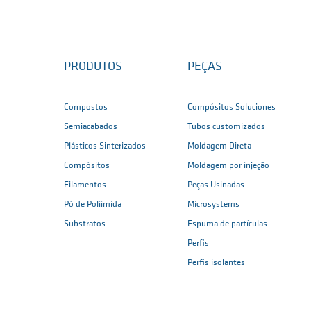
PRODUTOS
PEÇAS
Compostos
Compósitos Soluciones
Semiacabados
Tubos customizados
Plásticos Sinterizados
Moldagem Direta
Compósitos
Moldagem por injeção
Filamentos
Peças Usinadas
Pó de Poliimida
Microsystems
Substratos
Espuma de partículas
Perfis
Perfis isolantes