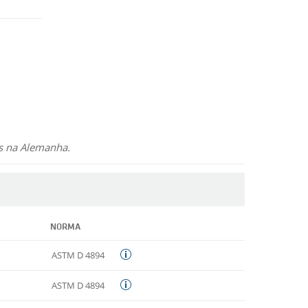
os na Alemanha.
NORMA
ASTM D 4894
ASTM D 4894