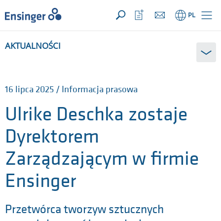
TWOJE ZAPYTANIE ({{productCount}} produkty)
OTWÓRZ
Strona
Otwórz
PL
główna
listę
ulubionych
AKTUALNOŚCI
16 lipca 2025 / Informacja prasowa
Ulrike Deschka zostaje
Dyrektorem
Zarządzającym w firmie
Ensinger
Przetwórca tworzyw sztucznych