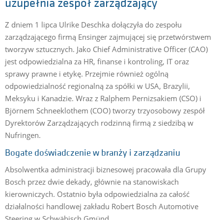
uzupełnia zespół zarządzający
Z dniem 1 lipca Ulrike Deschka dołączyła do zespołu
zarządzającego firmą Ensinger zajmującej się przetwórstwem
tworzyw sztucznych. Jako Chief Administrative Officer (CAO)
jest odpowiedzialna za HR, finanse i kontroling, IT oraz
sprawy prawne i etykę. Przejmie również ogólną
odpowiedzialność regionalną za spółki w USA, Brazylii,
Meksyku i Kanadzie. Wraz z Ralphem Pernizsakiem (CSO) i
Björnem Schneeklothem (COO) tworzy trzyosobowy zespół
Dyrektorów Zarządzających rodzinną firmą z siedzibą w
Nufringen.
Bogate doświadczenie w branży i zarządzaniu
Absolwentka administracji biznesowej pracowała dla Grupy
Bosch przez dwie dekady, głównie na stanowiskach
kierowniczych. Ostatnio była odpowiedzialna za całość
działalności handlowej zakładu Robert Bosch Automotive
Steering w Schwäbisch Gmünd.