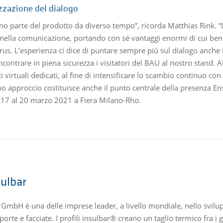
izzazione del dialogo
sono parte del prodotto da diverso tempo”, ricorda Matthias Rink. 
e nella comunicazione, portando con sé vantaggi enormi di cui ben
rus. L’esperienza ci dice di puntare sempre più sul dialogo anche
 incontrare in piena sicurezza i visitatori del BAU al nostro stan
 virtuali dedicati, al fine di intensificare lo scambio continuo con gl
 approccio costituisce anche il punto centrale della presenza En
l 17 al 20 marzo 2021 a Fiera Milano-Rho.
sulbar
 GmbH è una delle imprese leader, a livello mondiale, nello svilup
 porte e facciate. I profili insulbar® creano un taglio termico fra i g