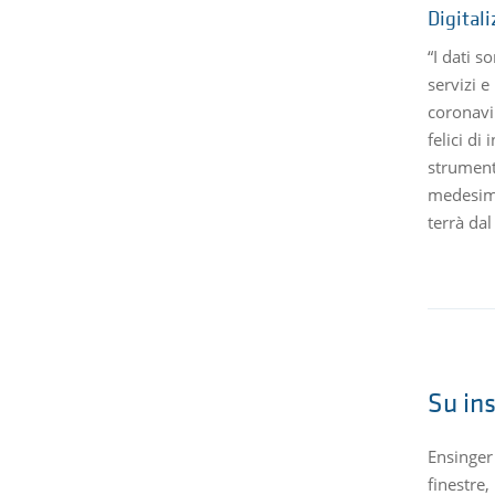
Digital
“I dati 
servizi 
coronavi
felici di
strumenti
medesimo
terrà da
Su in
Ensinger
finestre,