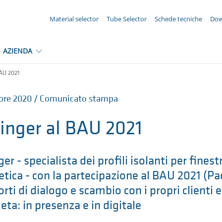
LA TUA RICHIESTA ({{productCount}} Prodotti)
Material selector
Tube Selector
Schede tecniche
Dow
AZIENDA
AU 2021
bre 2020 / Comunicato stampa
inger al BAU 2021
er - specialista dei profili isolanti per finest
tica - con la partecipazione al BAU 2021 (Pa
orti di dialogo e scambio con i propri clienti 
ta: in presenza e in digitale