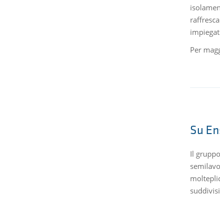
isolamen
raffresca
impiegat
Per magg
Su En
Il grupp
semilavor
moltepli
suddivisi