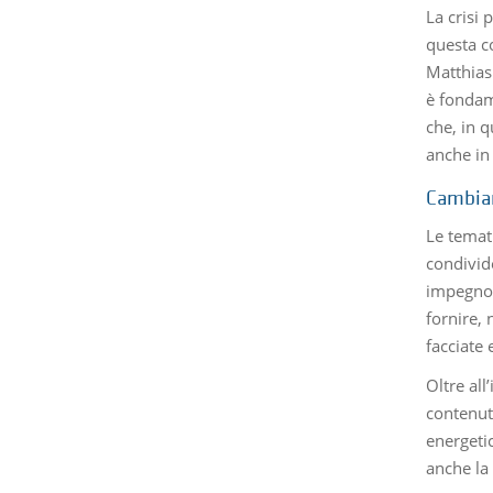
La crisi
questa c
Matthias
è fondam
che, in 
anche in 
Cambiam
Le temati
condivid
impegno e
fornire, 
facciate 
Oltre all
contenuto
energetic
anche la 