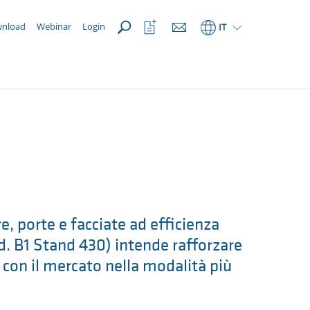
APRI
Apri
nload
Webinar
Login
IT
la
lista
dei
preferiti
re, porte e facciate ad efficienza
d. B1 Stand 430) intende rafforzare
e con il mercato nella modalità più