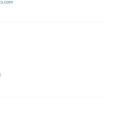
cs.com
t