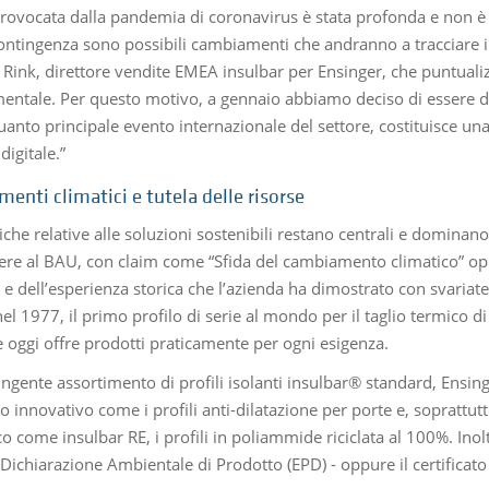
 provocata dalla pandemia di coronavirus è stata profonda e non è
ontingenza sono possibili cambiamenti che andranno a tracciare il 
 Rink, direttore vendite EMEA insulbar per Ensinger, che puntualiz
entale. Per questo motivo, a gennaio abbiamo deciso di essere d
quanto principale evento internazionale del settore, costituisce u
digitale.”
enti climatici e tutela delle risorse
che relative alle soluzioni sostenibili restano centrali e dominan
ere al BAU, con claim come “Sfida del cambiamento climatico” oppur
 dell’esperienza storica che l’azienda ha dimostrato con svariate 
nel 1977, il primo profilo di serie al mondo per il taglio termico di
e oggi offre prodotti praticamente per ogni esigenza.
’ingente assortimento di profili isolanti insulbar® standard, Ensi
 innovativo come i profili anti-dilatazione per porte e, soprattutto
o come insulbar RE, i profili in poliammide riciclata al 100%. Inoltre
Dichiarazione Ambientale di Prodotto (EPD) - oppure il certificato