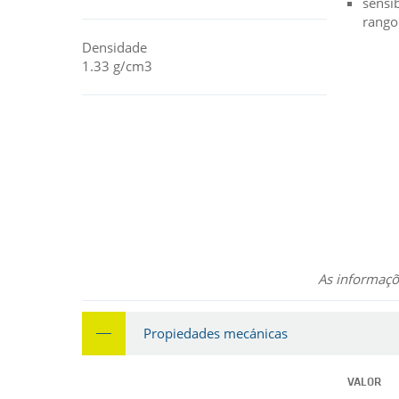
sensib
rango
Densidade
1.33 g/cm3
As informaçõe
Propiedades mecánicas
VALOR