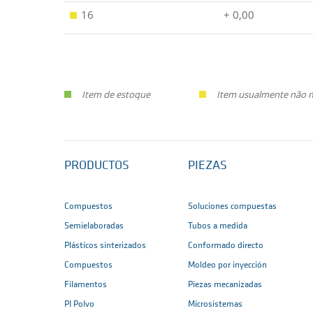
16
+ 0,00
Item de estoque
Item usualmente não ma
PRODUCTOS
PIEZAS
Compuestos
Soluciones compuestas
Semielaboradas
Tubos a medida
Plásticos sinterizados
Conformado directo
Compuestos
Moldeo por inyección
Filamentos
Piezas mecanizadas
PI Polvo
Microsistemas