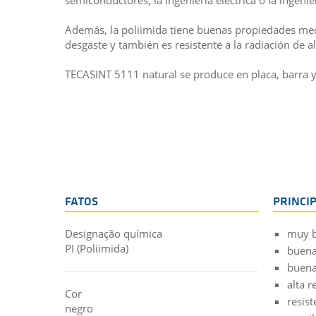
Además, la poliimida tiene buenas propiedades mecá
desgaste y también es resistente a la radiación de al
TECASINT 5111 natural se produce en placa, barra y
FATOS
PRINCI
Designação química
muy b
PI (Poliimida)
buena
buena
alta r
Cor
resist
negro