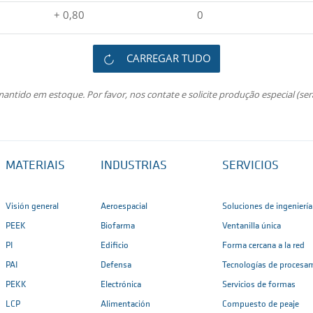
+ 0,80
0
CARREGAR TUDO
ntido em estoque. Por favor, nos contate e solicite produção especial (se
MATERIAIS
INDUSTRIAS
SERVICIOS
Visión general
Aeroespacial
Soluciones de ingeniería
PEEK
Biofarma
Ventanilla única
PI
Edificio
Forma cercana a la red
PAI
Defensa
Tecnologías de procesa
PEKK
Electrónica
Servicios de formas
LCP
Alimentación
Compuesto de peaje