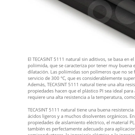
El TECASINT 5111 natural sin aditivos, se basa en el
poliimida, que se caracteriza por tener muy buena e
dilatación. Las poliimidas son polímeros que no s
servicio de 300 °C, que es considerablemente superi
Además, TECASINT 5111 natural tiene una alta resiste
propiedades hacen que el plástico PI sea ideal para 
requiere una alta resistencia a la temperatura, como
TECASINT 5111 natural tiene una buena resistencia 
ácidos ligeros y a muchos disolventes orgánicos. 
propiedades de aislamiento eléctrico, el material P
también es perfectamente adecuado para aplicacione
semiconductores, la ingeniería eléctrica o la ingeni