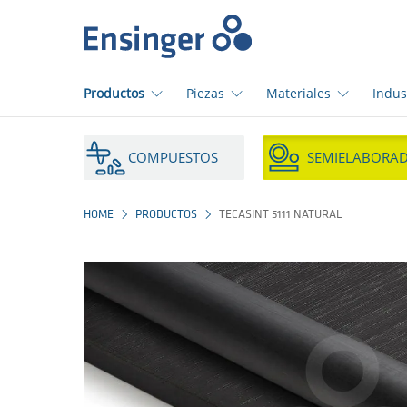
Início
Productos
Piezas
Materiales
Indus
¿En
qué
COMPUESTOS
SEMIELABORA
podemos
ayudarte?
HOME
PRODUCTOS
TECASINT 5111 NATURAL