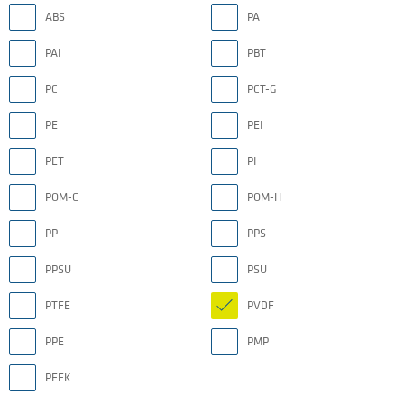
ABS
PA
PAI
PBT
PC
PCT-G
PE
PEI
PET
PI
POM-C
POM-H
PP
PPS
PPSU
PSU
PTFE
PVDF
PPE
PMP
PEEK