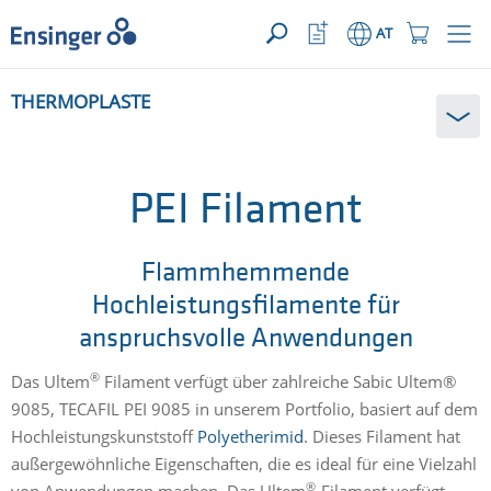
IHRE ANFRAGE ({{productCount}} Produkte)
ÖFFNEN
home_logo_aria
meta_navi_watchlist_icon_ari
meta_navi_sh
AT
Wie
THERMOPLASTE
können
wir
Ihnen
helfen?
PEI Filament
Flammhemmende
Hochleistungsfilamente für
anspruchsvolle Anwendungen
®
Das Ultem
Filament verfügt über zahlreiche Sabic Ultem®
9085, TECAFIL PEI 9085 in unserem Portfolio, basiert auf dem
Hochleistungskunststoff
Polyetherimid
. Dieses Filament hat
außergewöhnliche Eigenschaften, die es ideal für eine Vielzahl
®
von Anwendungen machen. Das Ultem
-Filament verfügt