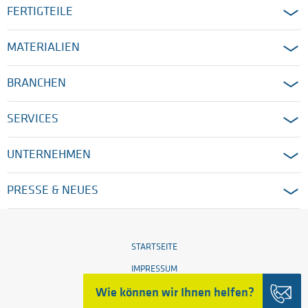
FERTIGTEILE
MATERIALIEN
BRANCHEN
SERVICES
UNTERNEHMEN
PRESSE & NEUES
STARTSEITE
IMPRESSUM
Wie können wir Ihnen helfen?
RECHTLICHE HINWEISE