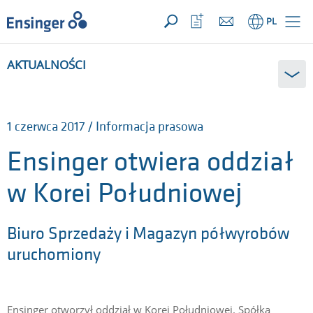
TWOJE ZAPYTANIE ({{productCount}} produkty)
OTWÓRZ
Strona
Otwórz
PL
główna
listę
ulubionych
AKTUALNOŚCI
1 czerwca 2017 / Informacja prasowa
Ensinger otwiera oddział
w Korei Południowej
Biuro Sprzedaży i Magazyn półwyrobów
uruchomiony
Ensinger otworzył oddział w Korei Południowej. Spółka