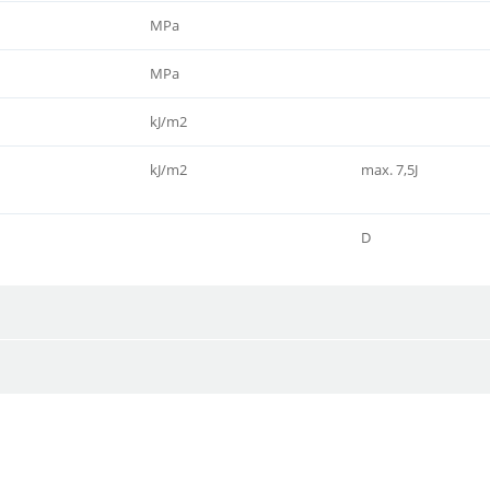
MPa
MPa
kJ/m2
kJ/m2
max. 7,5J
D