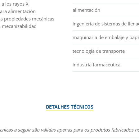
 a los rayos X
alimentación
para alimentación
s propiedades mecánicas
ingeniería de sistemas de llen
 mecanizabilidad
maquinaria de embalaje y pape
tecnología de transporte
industria farmacéutica
DETALHES TÉCNICOS
cnicas a seguir são válidas apenas para os produtos fabricados n