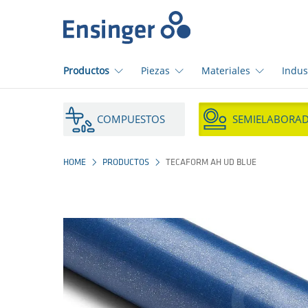
Início
Productos
Piezas
Materiales
Indus
¿En
qué
COMPUESTOS
SEMIELABORA
podemos
ayudarte?
HOME
PRODUCTOS
TECAFORM AH UD BLUE