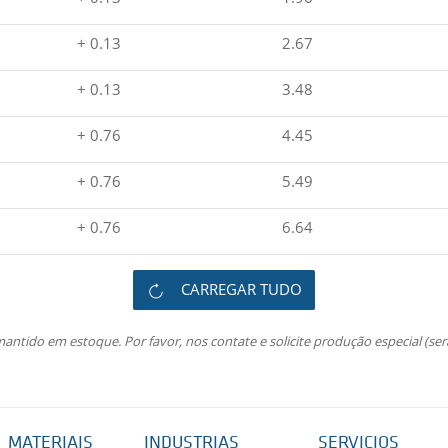
+ 0.13
2.67
+ 0.13
3.48
+ 0.76
4.45
+ 0.76
5.49
+ 0.76
6.64
CARREGAR TUDO
ntido em estoque. Por favor, nos contate e solicite produção especial (se
MATERIAIS
INDUSTRIAS
SERVICIOS