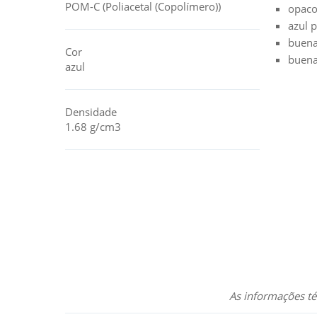
POM-C (Poliacetal (Copolímero))
opaco
azul 
buena
Cor
buena
azul
Densidade
1.68 g/cm3
As informações té