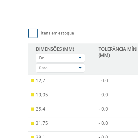
Itens em estoque
DIMENSÕES (MM)
TOLERÂNCIA MÍN
(MM)
De
Para
12,7
- 0.0
19,05
- 0.0
25,4
- 0.0
31,75
- 0.0
38,1
- 0.0