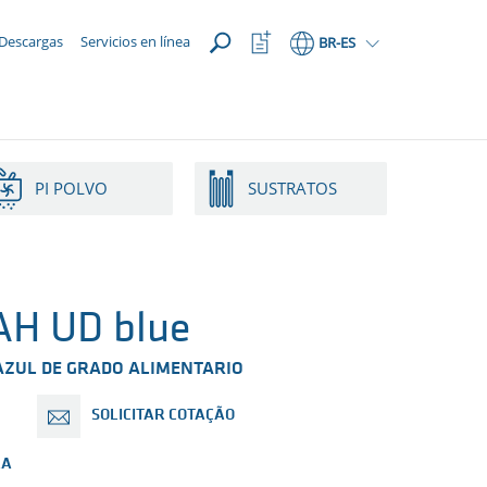
ABRIR
Abrir
Descargas
Servicios en línea
BR
-ES
lista
de
favoritos
PI POLVO
SUSTRATOS
H UD blue
AZUL DE GRADO ALIMENTARIO
SOLICITAR COTAÇÃO
RA