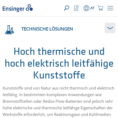
IHRE ANFRAGE ({{productCount}} Produkte)
ÖFFNEN
home_logo_aria
meta_navi_watchlist_icon_ari
meta_navi_sh
AT
Wie
können
TECHNISCHE LÖSUNGEN
wir
Ihnen
helfen?
Hoch thermische und
hoch elektrisch leitfähige
Kunststoffe
Kunststoffe sind von Natur aus nicht thermisch und elektrisch
leitfähig. In bestimmten komplexen Anwendungen wie
Brennstoffzellen oder Redox-Flow-Batterien sind jedoch sehr
hohe elektrische und thermische leitfähige Eigenschaften der
Werkstoffe erforderlich, um Reaktionsgase und Kühlmedien