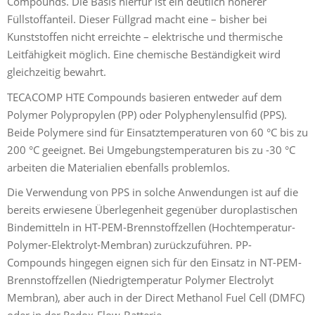
Compounds. Die Basis hierfür ist ein deutlich höherer
Füllstoffanteil. Dieser Füllgrad macht eine – bisher bei
Kunststoffen nicht erreichte – elektrische und thermische
Leitfähigkeit möglich. Eine chemische Beständigkeit wird
gleichzeitig bewahrt.
TECACOMP HTE Compounds basieren entweder auf dem
Polymer Polypropylen (PP) oder Polyphenylensulfid (PPS).
Beide Polymere sind für Einsatztemperaturen von 60 °C bis zu
200 °C geeignet. Bei Umgebungstemperaturen bis zu -30 °C
arbeiten die Materialien ebenfalls problemlos.
Die Verwendung von PPS in solche Anwendungen ist auf die
bereits erwiesene Überlegenheit gegenüber duroplastischen
Bindemitteln in HT-PEM-Brennstoffzellen (Hochtemperatur-
Polymer-Elektrolyt-Membran) zurückzuführen. PP-
Compounds hingegen eignen sich für den Einsatz in NT-PEM-
Brennstoffzellen (Niedrigtemperatur Polymer Electrolyt
Membran), aber auch in der Direct Methanol Fuel Cell (DMFC)